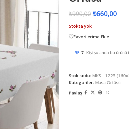
₺
660,00
₺
990,00
Stokta yok
Favorilerime Ekle
7
Kişi şu anda bu ürünü 
Stok kodu:
MKS - 1225 (160x
Kategoriler:
Masa Örtüsü
Paylaş