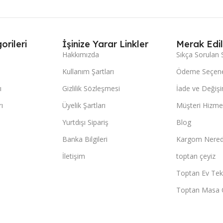
orileri
İşinize Yarar Linkler
Merak Edil
Hakkımızda
Sıkça Sorulan 
Kullanım Şartları
Ödeme Seçene
ı
Gizlilik Sözleşmesi
İade ve Değişi
ı
Üyelik Şartları
Müşteri Hizmet
Yurtdışı Sipariş
Blog
Banka Bilgileri
Kargom Nered
İletişim
toptan çeyiz
Toptan Ev Teks
Toptan Masa 