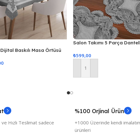
Salon Takımı 5 Parça Dantel
Örtüsü Runner Seti – Gri
Dijital Baskılı Masa Örtüsü
₺
599,00
00
Sepete Ekle
at
%100 Orjinal Ürün
 ve Hızlı Teslimat sadece
+1000 Üzerinde kendi imalatımı
ürünleri