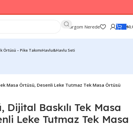
Kargom Nerede
₺
0,
k Örtüsü – Pike Takımı
Havlu&Havlu Seti
ı Tek Masa Örtüsü, Desenli Leke Tutmaz Tek Masa Örtüsü
 Dijital Baskılı Tek Masa
enli Leke Tutmaz Tek Masa