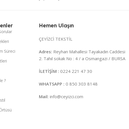
enler
Hemen Ulaşın
Sorular
ÇEYİZCİ TEKSTİL
kleri
m Süreci
Adres:
Reyhan Mahallesi Tayakadın Caddesi
2. Tahıl sokak No : 4 / a Osmangazi / BURSA
leri
İLETİŞİM :
0224 221 47 30
e ?
WHATSAPP :
0 850 303 8148
Mail:
info@ceyizci.com
til
Örtüsü