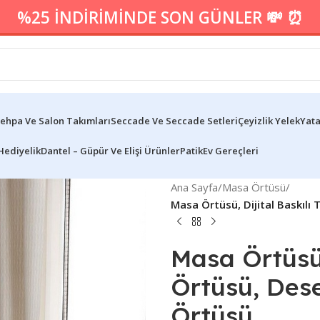
%25 İNDİRİMİNDE SON GÜNLER 💸 ⏰
ehpa Ve Salon Takımları
Seccade Ve Seccade Setleri
Çeyizlik Yelek
Yata
Hediyelik
Dantel – Güpür Ve Elişi Ürünler
Patik
Ev Gereçleri
Ana Sayfa
/
Masa Örtüsü
/
Masa Örtüsü, Dijital Baskıl
Masa Örtüsü,
Örtüsü, Des
Örtüsü