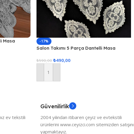
li Masa
-17%
Salon Takımı 5 Parça Dantelli Masa
Örtüsü Runner Seti Gül – Kapuçino Renk
₺
490,00
₺
590,00
Sepete Ekle
Güvenilirlik
z ev tekstili
2004 yılından itibaren çeyiz ve evtekstili
ürünlerini www.ceyizci.com sitemizden satışını
yapmaktayız.