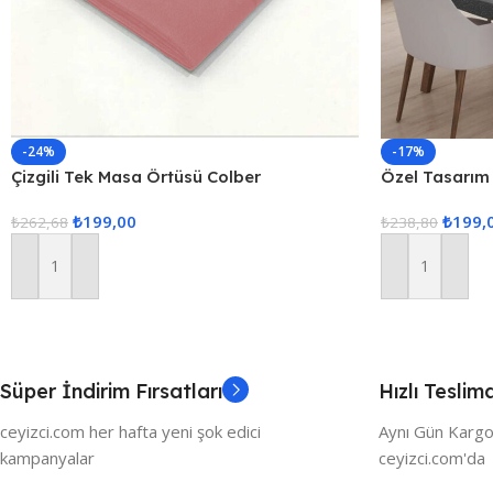
-24%
-17%
Çizgili Tek Masa Örtüsü Colber
Özel Tasarım 
160x220cm Pudra
₺
199,00
₺
199,
₺
262,68
₺
238,80
Sepete Ekle
Sepete Ekle
Süper İndirim Fırsatları
Hızlı Teslim
ceyizci.com her hafta yeni şok edici
Aynı Gün Kargo
kampanyalar
ceyizci.com'da