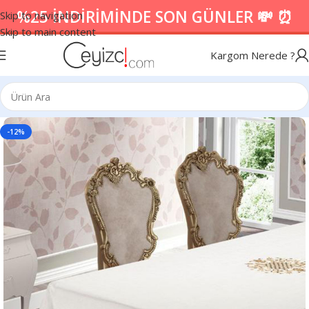
%25 İNDİRİMİNDE SON GÜNLER 💸 ⏰
Skip to navigation
Skip to main content
Kargom Nerede ?
-12%