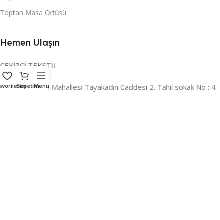
Toptan Masa Örtüsü
Hemen Ulaşın
ÇEYİZCİ TEKSTİL
Adres:
Reyhan Mahallesi Tayakadın Caddesi 2. Tahıl sokak No : 4
avorilerim
Sepetim
Menu
/ a Osmangazi / BURSA
İLETİŞİM :
0224 221 47 30
WHATSAPP :
0 850 303 8148
Mail:
info@ceyizci.com
2023 Çeyizci. Her Hakkı Saklıdır.