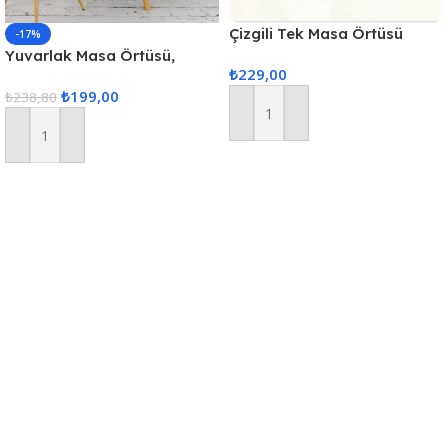
Çizgili Tek Masa Örtüsü
-17%
Colber 160x220cm Kırmızı
Yuvarlak Masa Örtüsü,
₺
229,00
Fiskos Dijital Baskılı
₺
199,00
₺
238,80
Sepete Ekle
Sepete Ekle