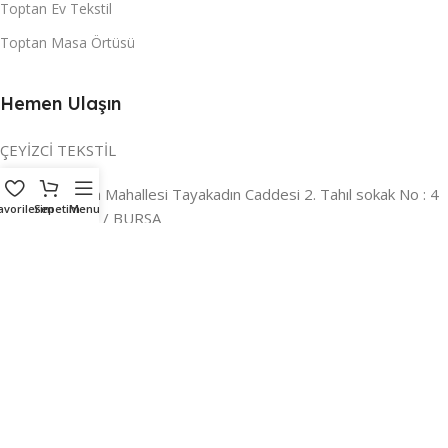
Toptan Ev Tekstil
Toptan Masa Örtüsü
Hemen Ulaşın
ÇEYİZCİ TEKSTİL
Adres:
Reyhan Mahallesi Tayakadın Caddesi 2. Tahıl sokak No : 4
avorilerim
Sepetim
Menu
/ a Osmangazi / BURSA
İLETİŞİM :
0224 221 47 30
WHATSAPP :
0 850 303 8148
Mail:
info@ceyizci.com
2023 Çeyizci. Her Hakkı Saklıdır.