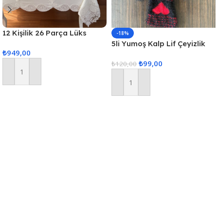
12 Kişilik 26 Parça Lüks
-18%
Gardenya Keten Kumaş
5li Yumoş Kalp Lif Çeyizlik
₺
949,00
Masa Örtüsü Seti
Kalp Lif Siyah Kırmızı Kalp
₺
99,00
₺
120,00
Sepete Ekle
Sepete Ekle