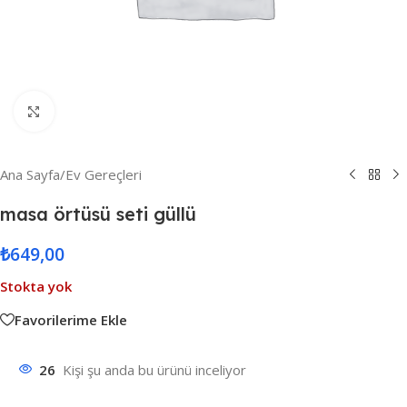
Resmi Büyüt
Ana Sayfa
/
Ev Gereçleri
masa örtüsü seti güllü
₺
649,00
Stokta yok
Favorilerime Ekle
26
Kişi şu anda bu ürünü inceliyor