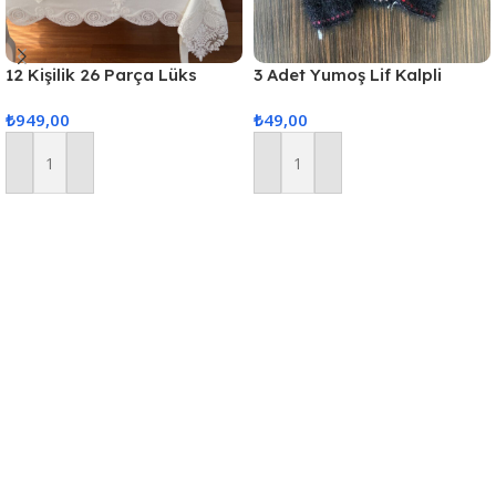
12 Kişilik 26 Parça Lüks
3 Adet Yumoş Lif Kalpli
Gardenya Keten Kumaş
Siyah
₺
949,00
₺
49,00
Masa Örtüsü Seti
Sepete Ekle
Sepete Ekle