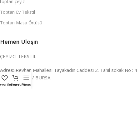
toptan çeyiz
Toptan Ev Tekstil
Toptan Masa Örtüsü
Hemen Ulaşın
ÇEYİZCİ TEKSTİL
Adres:
Reyhan Mahallesi Tayakadın Caddesi 2. Tahıl sokak No : 4
/ a Osmangazi / BURSA
avorilerim
Sepetim
Menu
İLETİŞİM :
0224 221 47 30
WHATSAPP :
0 850 303 8148
Mail:
info@ceyizci.com