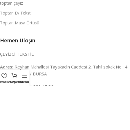
toptan çeyiz
Toptan Ev Tekstil
Toptan Masa Örtüsü
Hemen Ulaşın
ÇEYİZCİ TEKSTİL
Adres:
Reyhan Mahallesi Tayakadın Caddesi 2. Tahıl sokak No : 4
/ a Osmangazi / BURSA
avorilerim
Sepetim
Menu
İLETİŞİM :
0224 221 47 30
WHATSAPP :
0 850 303 8148
Mail:
info@ceyizci.com