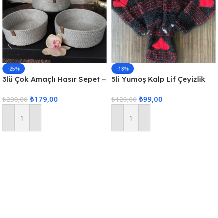
-25%
-18%
3lü Çok Amaçlı Hasır Sepet –
5li Yumoş Kalp Lif Çeyizlik
Gri
Kalp Lif Siyah Kırmızı Kalp
₺
179,00
₺
99,00
₺
238,80
₺
120,00
Sepete Ekle
Sepete Ekle