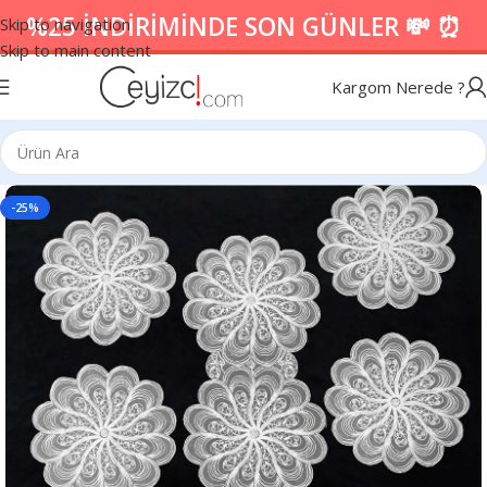
%25 İNDİRİMİNDE SON GÜNLER 💸 ⏰
Skip to navigation
Skip to main content
Kargom Nerede ?
-25%