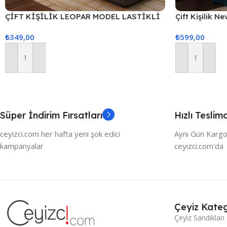
ÇİFT KİŞİLİK LEOPAR MODEL LASTİKLİ
Çift Kişilik 
ÇARŞAF TAKIMI – 2 ADET YASTIK KILIFLI
₺
349,00
₺
599,00
Sepete Ekle
Sepete Ekle
Süper İndirim Fırsatları
Hızlı Teslim
ceyizci.com her hafta yeni şok edici
Aynı Gün Kargo
kampanyalar
ceyizci.com'da
Çeyiz Kateg
Çeyiz Sandıkları