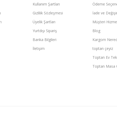
Kullanım Şartları
Ödeme Seçene
ı
Gizlilik Sözleşmesi
İade ve Değişi
ı
Üyelik Şartları
Müşteri Hizmet
Yurtdışı Sipariş
Blog
Banka Bilgileri
Kargom Nered
İletişim
toptan çeyiz
Toptan Ev Teks
Toptan Masa 