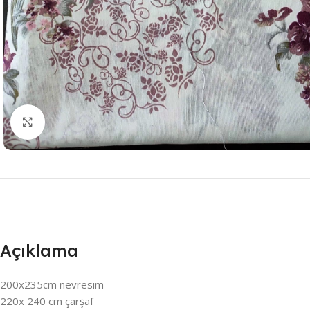
Resmi Büyüt
Açıklama
200x235cm nevresım
220x 240 cm çarşaf