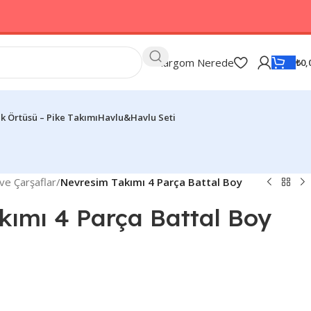
Kargom Nerede
₺
0,
k Örtüsü – Pike Takımı
Havlu&Havlu Seti
ve Çarşaflar
/
Nevresim Takımı 4 Parça Battal Boy
kımı 4 Parça Battal Boy