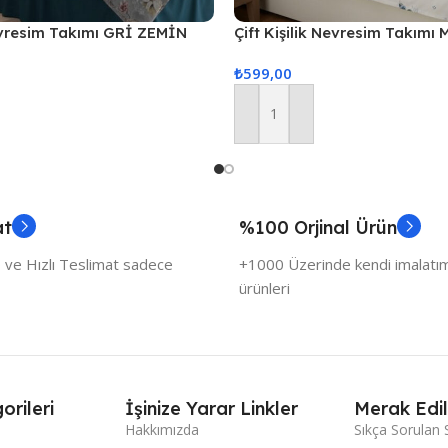
Nevresim Takımı GRİ ZEMİN
Çift Kişilik Nevresim Takımı 
₺
599,00
Sepete Ekle
at
%100 Orjinal Ürün
 ve Hızlı Teslimat sadece
+1000 Üzerinde kendi imalatımı
ürünleri
orileri
İşinize Yarar Linkler
Merak Edil
Hakkımızda
Sıkça Sorulan 