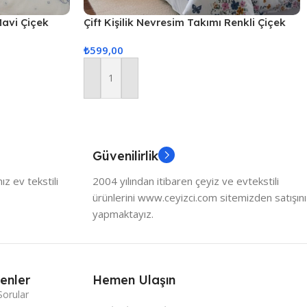
Mavi Çiçek
Çift Kişilik Nevresim Takımı Renkli Çiçek
₺
599,00
Sepete Ekle
Güvenilirlik
z ev tekstili
2004 yılından itibaren çeyiz ve evtekstili
ürünlerini www.ceyizci.com sitemizden satışını
yapmaktayız.
enler
Hemen Ulaşın
Sorular