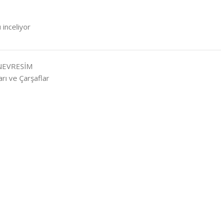
 inceliyor
 NEVRESİM
rı ve Çarşaflar