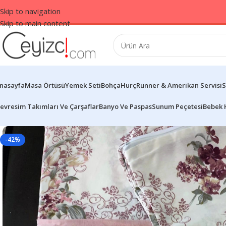
Skip to navigation
Skip to main content
nasayfa
Masa Örtüsü
Yemek Seti
Bohça
Hurç
Runner & Amerikan Servisi
S
evresim Takımları Ve Çarşaflar
Banyo Ve Paspas
Sunum Peçetesi
Bebek 
-42%