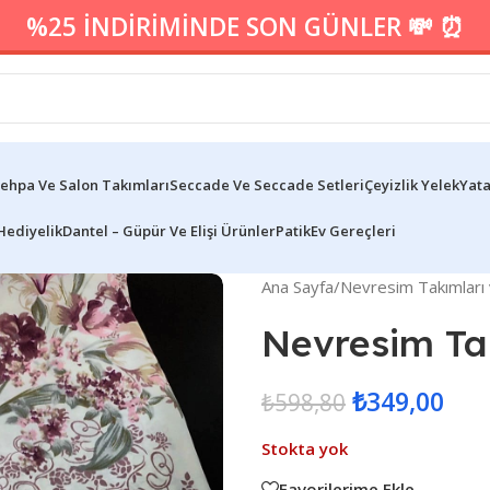
%25 İNDİRİMİNDE SON GÜNLER 💸 ⏰
ehpa Ve Salon Takımları
Seccade Ve Seccade Setleri
Çeyizlik Yelek
Yata
Hediyelik
Dantel – Güpür Ve Elişi Ürünler
Patik
Ev Gereçleri
Ana Sayfa
/
Nevresim Takımları 
Nevresim Ta
₺
349,00
₺
598,80
Stokta yok
Favorilerime Ekle