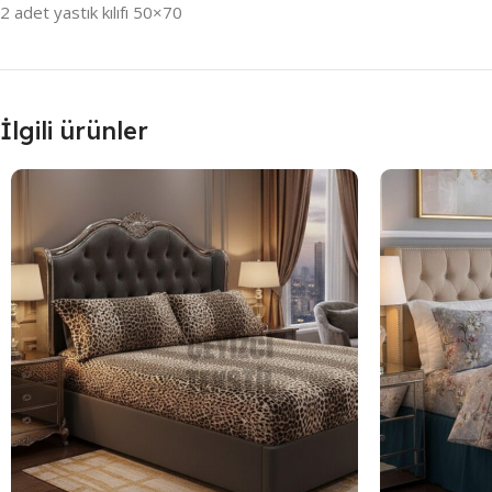
2 adet yastık kılıfı 50×70
İlgili ürünler