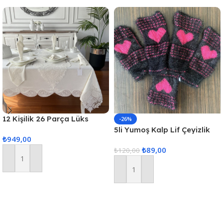
12 Kişilik 26 Parça Lüks
-26%
Gardenya Keten Kumaş
5li Yumoş Kalp Lif Çeyizlik
₺
949,00
Masa Örtüsü Seti
Kalp Lif Siyah Pembe Kalp
₺
89,00
₺
120,00
Sepete Ekle
Sepete Ekle