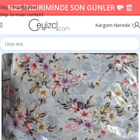
%25 İNDİRİMİNDE SON GÜNLER 💸 ⏰
Skip to navigation
Skip to main content
Kargom Nerede ?