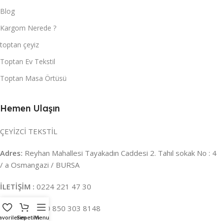
Blog
Kargom Nerede ?
toptan çeyiz
Toptan Ev Tekstil
Toptan Masa Örtüsü
Hemen Ulaşın
ÇEYİZCİ TEKSTİL
Adres:
Reyhan Mahallesi Tayakadın Caddesi 2. Tahıl sokak No : 4
/ a Osmangazi / BURSA
İLETİŞİM :
0224 221 47 30
WHATSAPP :
0 850 303 8148
avorilerim
Sepetim
Menu