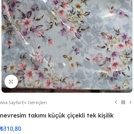
Resmi Büyüt
Ana Sayfa
/
Ev Gereçleri
nevresim takımı küçük çiçekli tek kişilik
₺
310,80