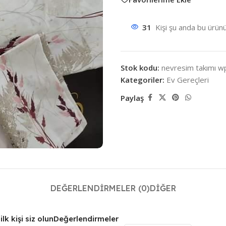
31
Kişi şu anda bu ürünü
Stok kodu:
nevresim takımı w
Kategoriler:
Ev Gereçleri
Paylaş
DEĞERLENDIRMELER (0)
DIĞER
k kişi siz olun
Değerlendirmeler