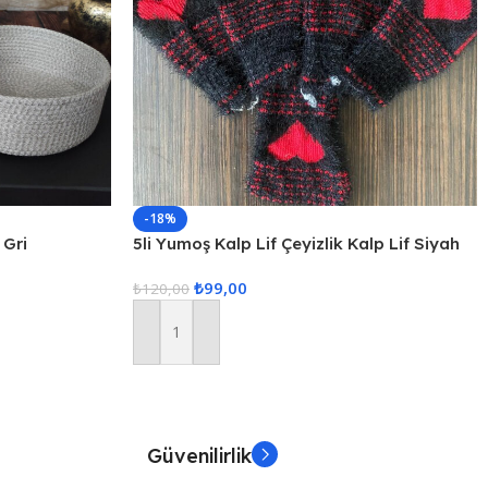
-18%
 Gri
5li Yumoş Kalp Lif Çeyizlik Kalp Lif Siyah
Kırmızı Kalp
₺
99,00
₺
120,00
Sepete Ekle
Güvenilirlik