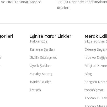
 ve Hızlı Teslimat sadece
+1000 Üzerinde kendi imalatımı
ürünleri
orileri
İşinize Yarar Linkler
Merak Edil
Hakkımızda
Sıkça Sorulan 
Kullanım Şartları
Ödeme Seçene
ı
Gizlilik Sözleşmesi
İade ve Değişi
ı
Üyelik Şartları
Müşteri Hizmet
Yurtdışı Sipariş
Blog
Banka Bilgileri
Kargom Nered
İletişim
toptan çeyiz
Toptan Ev Teks
Toptan Masa 