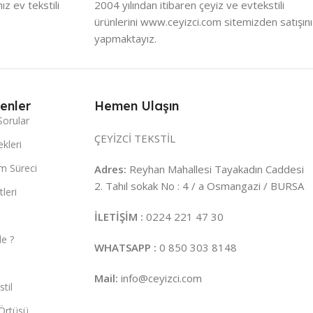
z ev tekstili
2004 yılından itibaren çeyiz ve evtekstili
ürünlerini www.ceyizci.com sitemizden satışını
yapmaktayız.
enler
Hemen Ulaşın
Sorular
ÇEYİZCİ TEKSTİL
kleri
m Süreci
Adres:
Reyhan Mahallesi Tayakadın Caddesi
2. Tahıl sokak No : 4 / a Osmangazi / BURSA
leri
İLETİŞİM :
0224 221 47 30
e ?
WHATSAPP :
0 850 303 8148
Mail:
info@ceyizci.com
til
Örtüsü