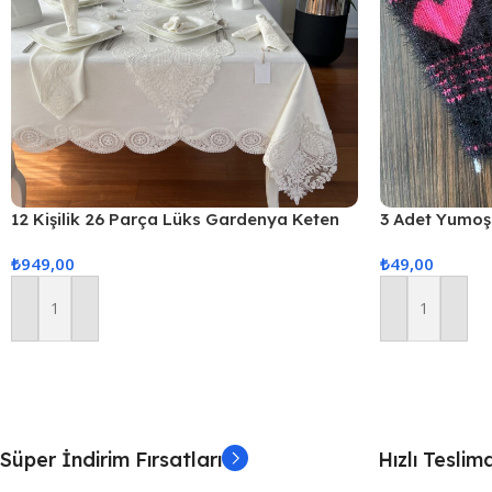
12 Kişilik 26 Parça Lüks Gardenya Keten
3 Adet Yumoş 
Kumaş Masa Örtüsü Seti
₺
949,00
₺
49,00
Sepete Ekle
Sepete Ekle
Süper İndirim Fırsatları
Hızlı Teslim