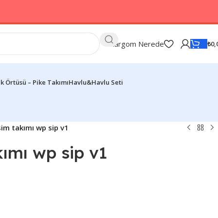
Kargom Nerede
₺
0,
k Örtüsü – Pike Takımı
Havlu&Havlu Seti
im takımı wp sip v1
ımı wp sip v1