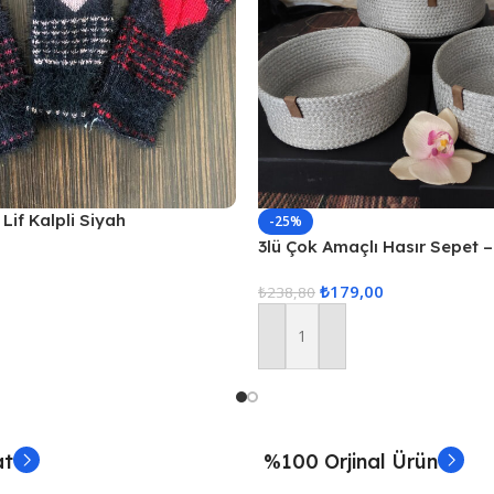
Lif Kalpli Siyah
-25%
3lü Çok Amaçlı Hasır Sepet –
₺
179,00
₺
238,80
Sepete Ekle
at
%100 Orjinal Ürün