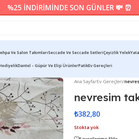
%25 İNDİRİMİNDE SON GÜNLER 💸 ⏰
ehpa Ve Salon Takımları
Seccade Ve Seccade Setleri
Çeyizlik Yelek
Yata
Hediyelik
Dantel – Güpür Ve Elişi Ürünler
Patik
Ev Gereçleri
Ana Sayfa
/
Ev Gereçleri
/
nevres
nevresim tak
₺
382,80
Stokta yok
Favorilerime Ekle