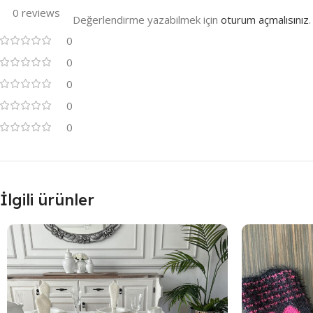
0 reviews
Değerlendirme yazabilmek için
oturum açmalısınız
.
0
0
0
0
0
İlgili ürünler