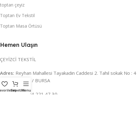
toptan çeyiz
Toptan Ev Tekstil
Toptan Masa Örtüsü
Hemen Ulaşın
ÇEYİZCİ TEKSTİL
Adres:
Reyhan Mahallesi Tayakadın Caddesi 2. Tahıl sokak No : 4
/ a Osmangazi / BURSA
avorilerim
Sepetim
Menu
İLETİŞİM :
0224 221 47 30
WHATSAPP :
0 850 303 8148
Mail:
info@ceyizci.com