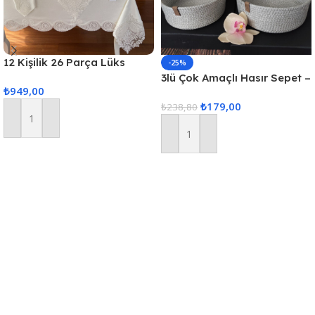
12 Kişilik 26 Parça Lüks
-25%
Gardenya Keten Kumaş
3lü Çok Amaçlı Hasır Sepet –
₺
949,00
Masa Örtüsü Seti
Gri
₺
179,00
₺
238,80
Sepete Ekle
Sepete Ekle