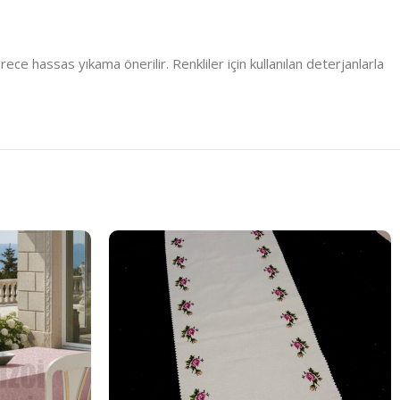
e hassas yıkama önerilir. Renkliler için kullanılan deterjanlarla