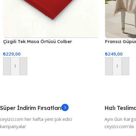
Çizgili Tek Masa Örtüsü Colber
Fransız Güpü
160x220cm Kırmızı
Örtüsü 160x2
₺
229,00
₺
249,00
Sepete Ekle
Sepete Ekle
Süper İndirim Fırsatları
Hızlı Teslim
ceyizci.com her hafta yeni şok edici
Aynı Gün Kargo
kampanyalar
ceyizci.com'da