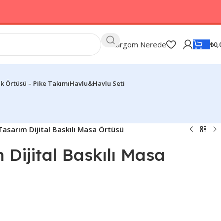
Kargom Nerede
₺
0,
k Örtüsü – Pike Takımı
Havlu&Havlu Seti
Tasarım Dijital Baskılı Masa Örtüsü
 Dijital Baskılı Masa