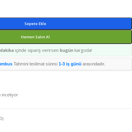
Sepete Ekle
Hemen Satın Al
 dakika
içinde sipariş verirsen
bugün
kargoda!
umbus
Tahmini teslimat süresi
1-3 iş günü
arasındadır.
 inceliyor
0)