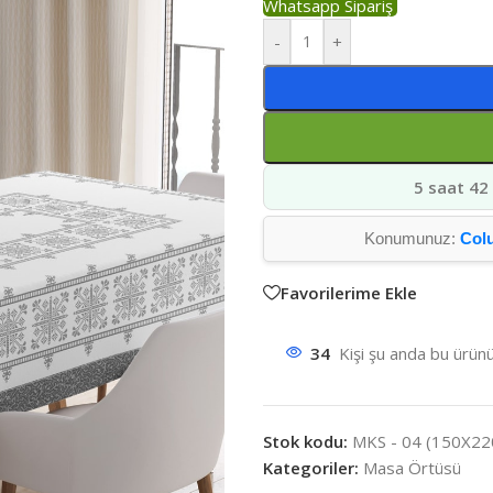
Whatsapp Sipariş
-
+
5 saat 42
Konumunuz:
Col
Favorilerime Ekle
34
Kişi şu anda bu ürünü
Stok kodu:
MKS - 04 (150X22
Kategoriler:
Masa Örtüsü