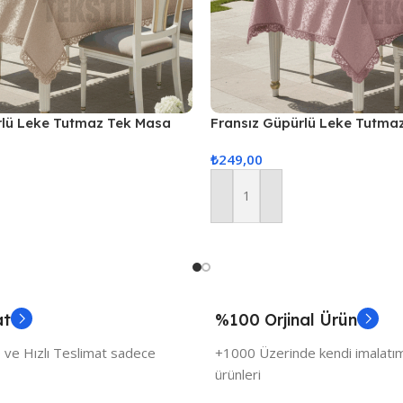
rlü Leke Tutmaz Tek Masa
Fransız Güpürlü Leke Tutma
20cm – Kapuçino
Örtüsü 160x260cm – Pudra
₺
249,00
Sepete Ekle
at
%100 Orjinal Ürün
 ve Hızlı Teslimat sadece
+1000 Üzerinde kendi imalatımı
ürünleri