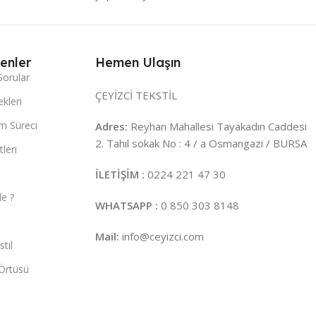
enler
Hemen Ulaşın
Sorular
ÇEYİZCİ TEKSTİL
kleri
m Süreci
Adres:
Reyhan Mahallesi Tayakadın Caddesi
2. Tahıl sokak No : 4 / a Osmangazi / BURSA
leri
İLETİŞİM :
0224 221 47 30
e ?
WHATSAPP :
0 850 303 8148
Mail:
info@ceyizci.com
til
Örtüsü