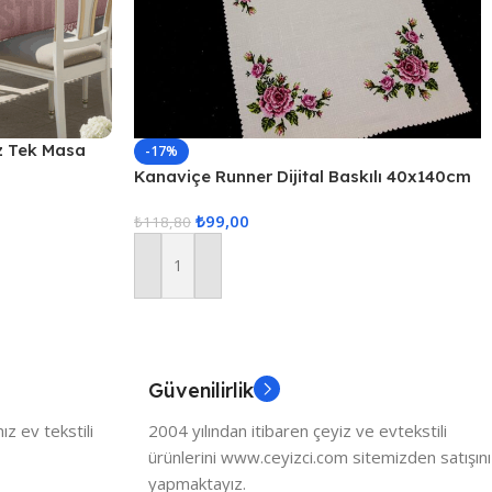
z Tek Masa
-17%
Kanaviçe Runner Dijital Baskılı 40x140cm
₺
99,00
₺
118,80
Sepete Ekle
Güvenilirlik
z ev tekstili
2004 yılından itibaren çeyiz ve evtekstili
ürünlerini www.ceyizci.com sitemizden satışını
yapmaktayız.