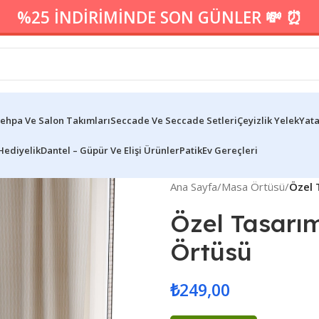
%25 İNDİRİMİNDE SON GÜNLER 💸 ⏰
ehpa Ve Salon Takımları
Seccade Ve Seccade Setleri
Çeyizlik Yelek
Yata
Hediyelik
Dantel – Güpür Ve Elişi Ürünler
Patik
Ev Gereçleri
Ana Sayfa
/
Masa Örtüsü
/
Özel 
Özel Tasarım
Örtüsü
₺
249,00