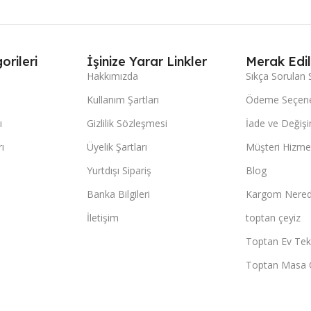
orileri
İşinize Yarar Linkler
Merak Edil
Hakkımızda
Sıkça Sorulan 
Kullanım Şartları
Ödeme Seçene
ı
Gizlilik Sözleşmesi
İade ve Değişi
ı
Üyelik Şartları
Müşteri Hizmet
Yurtdışı Sipariş
Blog
Banka Bilgileri
Kargom Nered
İletişim
toptan çeyiz
Toptan Ev Teks
Toptan Masa 