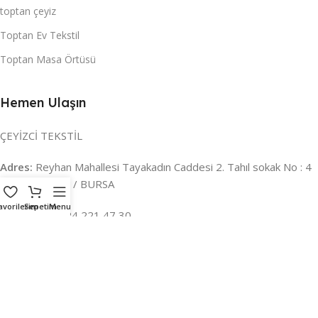
toptan çeyiz
Toptan Ev Tekstil
Toptan Masa Örtüsü
Hemen Ulaşın
ÇEYİZCİ TEKSTİL
Adres:
Reyhan Mahallesi Tayakadın Caddesi 2. Tahıl sokak No : 4
/ a Osmangazi / BURSA
avorilerim
Sepetim
Menu
İLETİŞİM :
0224 221 47 30
WHATSAPP :
0 850 303 8148
Mail:
info@ceyizci.com