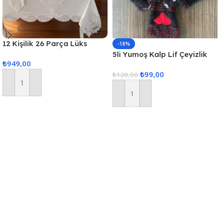
12 Kişilik 26 Parça Lüks
-18%
Gardenya Keten Kumaş
5li Yumoş Kalp Lif Çeyizlik
₺
949,00
Masa Örtüsü Seti
Kalp Lif Siyah Kırmızı Kalp
₺
99,00
₺
120,00
Sepete Ekle
Sepete Ekle