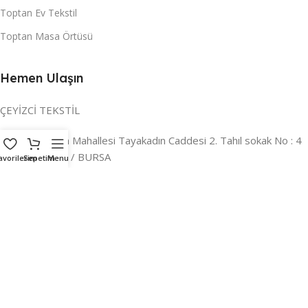
Toptan Ev Tekstil
Toptan Masa Örtüsü
Hemen Ulaşın
ÇEYİZCİ TEKSTİL
Adres:
Reyhan Mahallesi Tayakadın Caddesi 2. Tahıl sokak No : 4
/ a Osmangazi / BURSA
avorilerim
Sepetim
Menu
İLETİŞİM :
0224 221 47 30
WHATSAPP :
0 850 303 8148
Mail:
info@ceyizci.com
2023 Çeyizci. Her Hakkı Saklıdır.