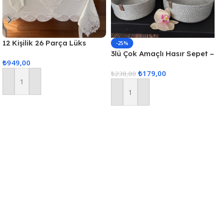
12 Kişilik 26 Parça Lüks
-25%
Gardenya Keten Kumaş
3lü Çok Amaçlı Hasır Sepet –
₺
949,00
Masa Örtüsü Seti
Gri
₺
179,00
₺
238,80
Sepete Ekle
Sepete Ekle