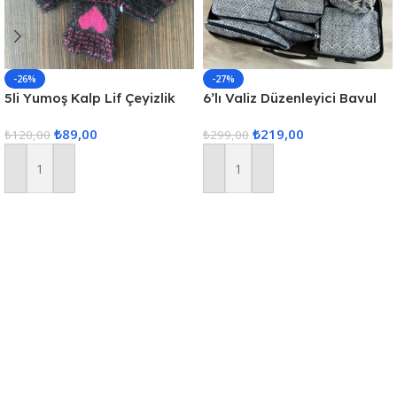
-26%
-27%
5li Yumoş Kalp Lif Çeyizlik
6’lı Valiz Düzenleyici Bavul
Kalp Lif Siyah Pembe Kalp
Içi Organizer Set Seyahat
₺
89,00
₺
219,00
₺
120,00
Hurcu
₺
299,00
Sepete Ekle
Sepete Ekle