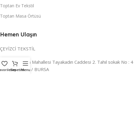
Toptan Ev Tekstil
Toptan Masa Örtüsü
Hemen Ulaşın
ÇEYİZCİ TEKSTİL
Adres:
Reyhan Mahallesi Tayakadın Caddesi 2. Tahıl sokak No : 4
/ a Osmangazi / BURSA
avorilerim
Sepetim
Menu
İLETİŞİM :
0224 221 47 30
WHATSAPP :
0 850 303 8148
Mail:
info@ceyizci.com
2023 Çeyizci. Her Hakkı Saklıdır.