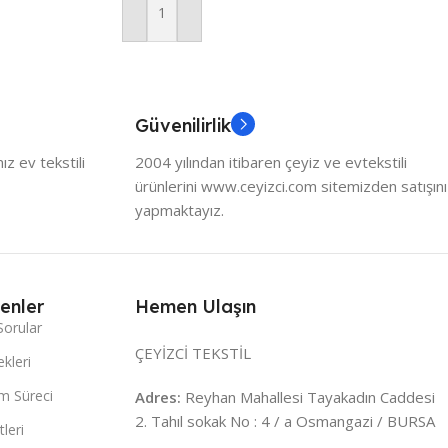
Sepete Ekle
Güvenilirlik
z ev tekstili
2004 yılından itibaren çeyiz ve evtekstili
ürünlerini www.ceyizci.com sitemizden satışını
yapmaktayız.
enler
Hemen Ulaşın
Sorular
ÇEYİZCİ TEKSTİL
kleri
m Süreci
Adres:
Reyhan Mahallesi Tayakadın Caddesi
2. Tahıl sokak No : 4 / a Osmangazi / BURSA
leri