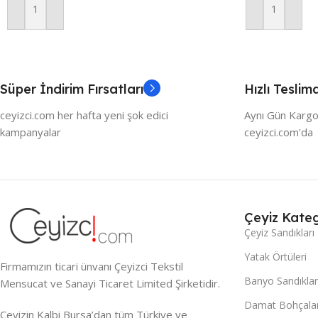
Sepete Ekle
Sepete Ekle
Süper İndirim Fırsatları
Hızlı Teslim
ceyizci.com her hafta yeni şok edici
Aynı Gün Kargo
kampanyalar
ceyizci.com'da
Çeyiz Kateg
Çeyiz Sandıkları
Yatak Örtüleri
Firmamızın ticari ünvanı Çeyizci Tekstil
Banyo Sandıklar
Mensucat ve Sanayi Ticaret Limited Şirketidir.
Damat Bohçalar
Çeyizin Kalbi Bursa’dan tüm Türkiye ve