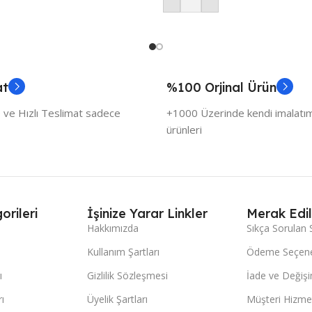
at
%100 Orjinal Ürün
 ve Hızlı Teslimat sadece
+1000 Üzerinde kendi imalatımı
ürünleri
orileri
İşinize Yarar Linkler
Merak Edil
Hakkımızda
Sıkça Sorulan 
Kullanım Şartları
Ödeme Seçene
ı
Gizlilik Sözleşmesi
İade ve Değişi
ı
Üyelik Şartları
Müşteri Hizmet