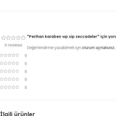
“Perihan karaben wp sip seccadeler” için yorum
0 reviews
Değerlendirme yazabilmek için
oturum açmalısınız
.
0
0
0
0
0
İlgili ürünler