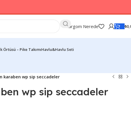
Kargom Nerede
₺
0,
k Örtüsü – Pike Takımı
Havlu&Havlu Seti
n karaben wp sip seccadeler
aben wp sip seccadeler