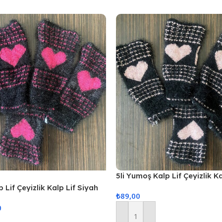
5li Yumoş Kalp Lif Çeyizlik K
Pudra Kalp
 Lif Çeyizlik Kalp Lif Siyah
₺
89,00
0
Sepete Ekle