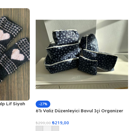
alp Lif Siyah
-27%
6’lı Valiz Düzenleyici Bavul Içi Organizer
Set Seyahat Hurcu
₺
219,00
₺
299,00