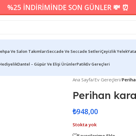
%25 İNDİRİMİNDE SON GÜNLER 💸 ⏰
ehpa Ve Salon Takımları
Seccade Ve Seccade Setleri
Çeyizlik Yelek
Yata
Hediyelik
Dantel – Güpür Ve Elişi Ürünler
Patik
Ev Gereçleri
Ana Sayfa
/
Ev Gereçleri
/
Periha
Perihan kar
₺
948,00
Stokta yok
Favorilerime Ekle