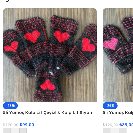
-18%
-26%
5li Yumoş Kalp Lif Çeyizlik Kalp Lif Siyah
5li Yumoş Kalp
Kırmızı Kalp
Pembe Kalp
₺
99,00
₺
89,0
₺
120,00
₺
120,00