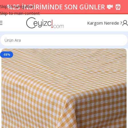
%25 İNDİRİMİNDE SON GÜNLER 💸 ⏰
Skip to navigation
Skip to main content
Kargom Nerede ?
-88%