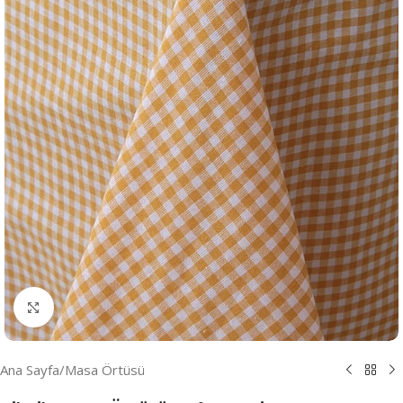
Resmi Büyüt
Ana Sayfa
/
Masa Örtüsü