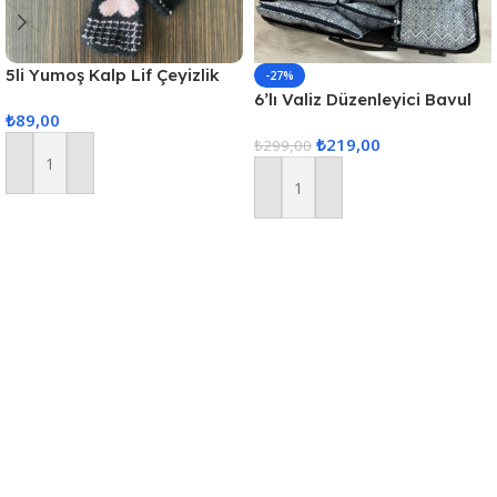
5li Yumoş Kalp Lif Çeyizlik
-27%
Kalp Lif Siyah Pudra Kalp
6’lı Valiz Düzenleyici Bavul
₺
89,00
Içi Organizer Set Seyahat
₺
219,00
Hurcu
₺
299,00
Sepete Ekle
Sepete Ekle