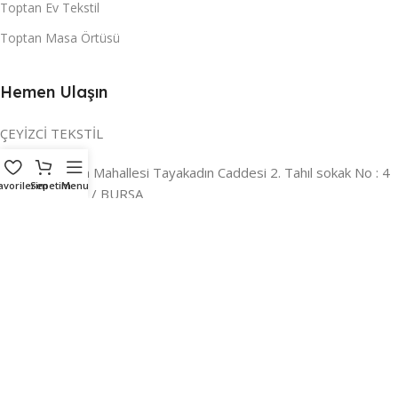
Toptan Ev Tekstil
Toptan Masa Örtüsü
Hemen Ulaşın
ÇEYİZCİ TEKSTİL
Adres:
Reyhan Mahallesi Tayakadın Caddesi 2. Tahıl sokak No : 4
avorilerim
Sepetim
Menu
/ a Osmangazi / BURSA
İLETİŞİM :
0224 221 47 30
WHATSAPP :
0 850 303 8148
Mail:
info@ceyizci.com
2023 Çeyizci. Her Hakkı Saklıdır.