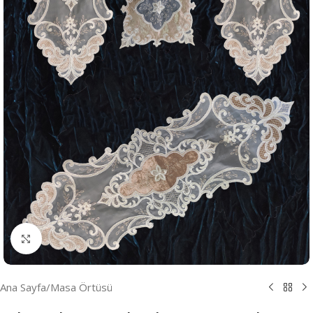
Resmi Büyüt
Ana Sayfa
/
Masa Örtüsü