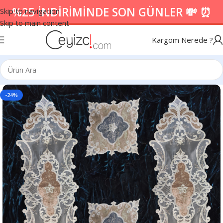
%25 İNDİRİMİNDE SON GÜNLER 💸 ⏰
Skip to navigation
Skip to main content
Kargom Nerede ?
-24%