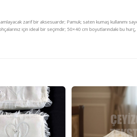
tamamlayacak zarif bir aksesuardır; Pamuk; saten kumaş kullanımı s
çalarınız için ideal bir seçimdir; 50×40 cm boyutlarındaki bu hurç, ki