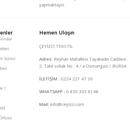
yapmaktayız.
enler
Hemen Ulaşın
Sorular
ÇEYİZCİ TEKSTİL
kleri
m Süreci
Adres:
Reyhan Mahallesi Tayakadın Caddesi
2. Tahıl sokak No : 4 / a Osmangazi / BURSA
leri
İLETİŞİM :
0224 221 47 30
e ?
WHATSAPP :
0 850 303 8148
Mail:
info@ceyizci.com
til
Örtüsü