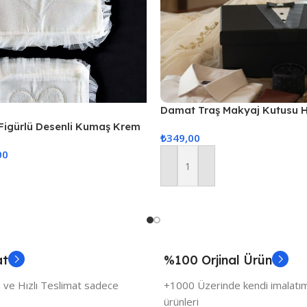
Damat Traş Makyaj Kutusu 
 Figürlü Desenli Kumaş Krem
₺
349,00
şan Gelin Damat Hurcu 3lü
00
Sepete Ekle
at
%100 Orjinal Ürün
 ve Hızlı Teslimat sadece
+1000 Üzerinde kendi imalatımı
ürünleri