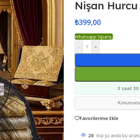
Nişan Hurcu 
₺
399,00
Whatsapp Sipariş
-
+
3 saat 30
Konumunuz 
Favorilerime Ekle
20
Kişi şu anda bu ürünü