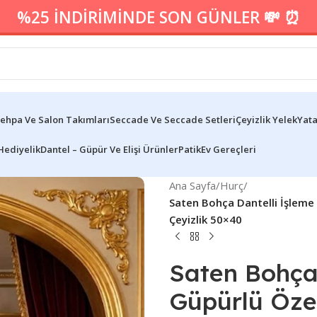
%25 İNDİRİMİNDE SON GÜNLER 💸 ⏰
ehpa Ve Salon Takımları
Seccade Ve Seccade Setleri
Çeyizlik Yelek
Yata
Hediyelik
Dantel – Güpür Ve Elişi Ürünler
Patik
Ev Gereçleri
Ana Sayfa
/
Hurç
/
Saten Bohça Dantelli İşleme
Çeyizlik 50×40
Saten Bohça 
Güpürlü Öze