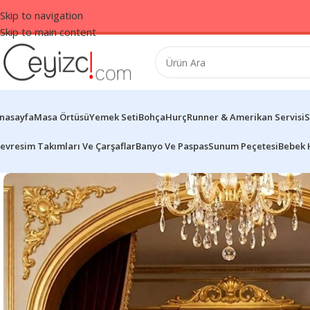
Skip to navigation
Skip to main content
nasayfa
Masa Örtüsü
Yemek Seti
Bohça
Hurç
Runner & Amerikan Servisi
S
evresim Takımları Ve Çarşaflar
Banyo Ve Paspas
Sunum Peçetesi
Bebek 