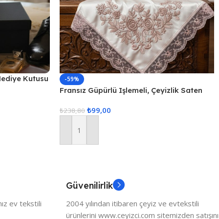
Hediye Kutusu
-59%
Fransız Güpürlü Işlemeli, Çeyizlik Saten
Lüks Bohça, Nişan Bohçası
₺
99,00
₺
238,80
Sepete Ekle
Güvenilirlik
z ev tekstili
2004 yılından itibaren çeyiz ve evtekstili
ürünlerini www.ceyizci.com sitemizden satışını