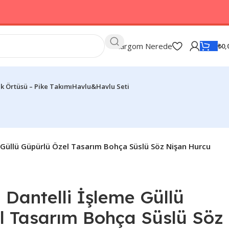
Kargom Nerede
₺
0,
k Örtüsü – Pike Takımı
Havlu&Havlu Seti
 Güllü Güpürlü Özel Tasarım Bohça Süslü Söz Nişan Hurcu
Dantelli İşleme Güllü
l Tasarım Bohça Süslü Söz