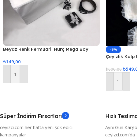
Beyaz Renk Fermuarlı Hurç Mega Boy
-9%
80x50x40cm
Çeyizlik Kalp
₺
149,00
3lü Bohça, Ni
₺
549,
₺
600,00
Sepete Ekle
Sepete Ekle
Süper İndirim Fırsatları
Hızlı Teslim
ceyizci.com her hafta yeni şok edici
Aynı Gün Kargo
kampanyalar
ceyizci.com'da