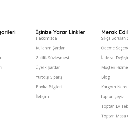
orileri
İşinize Yarar Linkler
Merak Edil
Hakkımızda
Sıkça Sorulan 
Kullanım Şartları
Ödeme Seçene
ı
Gizlilik Sözleşmesi
İade ve Değişi
ı
Üyelik Şartları
Müşteri Hizmet
Yurtdışı Sipariş
Blog
Banka Bilgileri
Kargom Nered
İletişim
toptan çeyiz
Toptan Ev Teks
Toptan Masa 