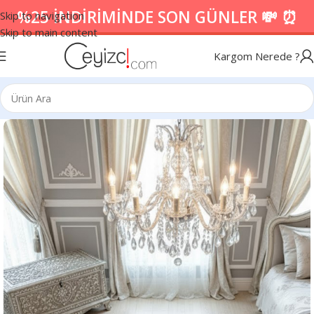
%25 İNDİRİMİNDE SON GÜNLER 💸 ⏰
Skip to navigation
Skip to main content
Kargom Nerede ?