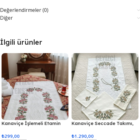
Değerlendirmeler (0)
Diğer
İlgili ürünler
Kanaviçe İşlemeli Etamin
Kanaviçe Seccade Takımı,
Kumaş Seccade – Kırmızı
Seccade Seti Kanaviçe
₺
299,00
₺
1.290,00
Renkli 4 Parça Seccade