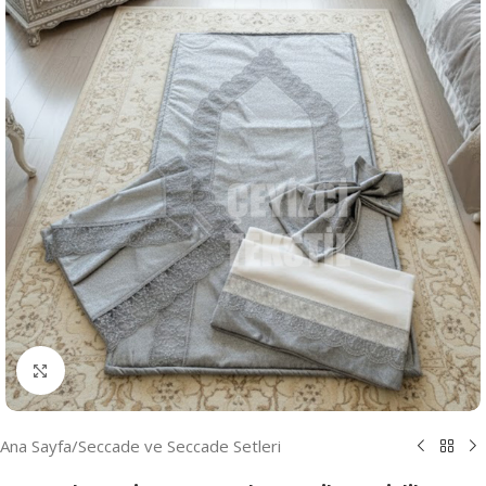
Resmi Büyüt
Ana Sayfa
/
Seccade ve Seccade Setleri