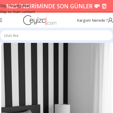
%25 İNDİRİMİNDE SON GÜNLER 💸 ⏰
Skip to navigation
Skip to main content
Kargom Nerede ?