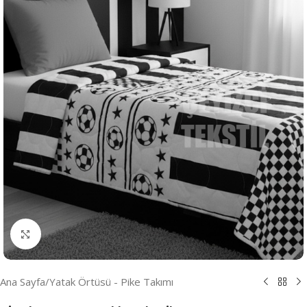
Resmi Büyüt
Ana Sayfa
/
Yatak Örtüsü - Pike Takımı