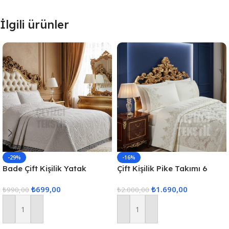
İlgili ürünler
-29%
-16%
Bade Çift Kişilik Yatak
Çift Kişilik Pike Takımı 6
Örtüsü – Ekru
Parça
₺
699,00
₺
1.690,00
₺
990,00
₺
2.000,00
Sepete Ekle
Sepete Ekle