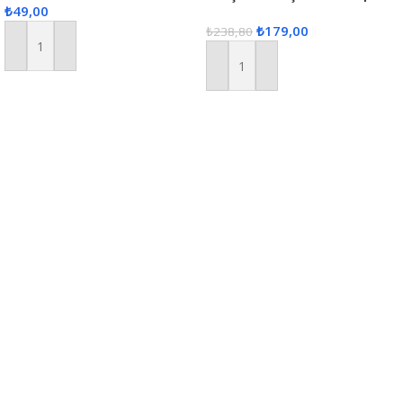
₺
49,00
Gri
₺
179,00
₺
238,80
Sepete Ekle
Sepete Ekle