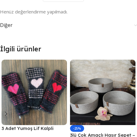
Henüz değerlendirme yapılmadı.
Diğer
İlgili ürünler
3 Adet Yumoş Lif Kalpli
-25%
Siyah
3lü Çok Amaçlı Hasır Sepet –