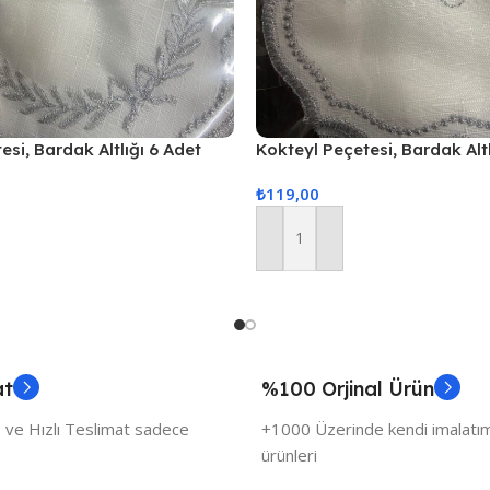
esi, Bardak Altlığı 6 Adet
Kokteyl Peçetesi, Bardak Altl
si Gri
Sunum Peçetesi Gri
₺
119,00
Sepete Ekle
at
%100 Orjinal Ürün
 ve Hızlı Teslimat sadece
+1000 Üzerinde kendi imalatımı
ürünleri