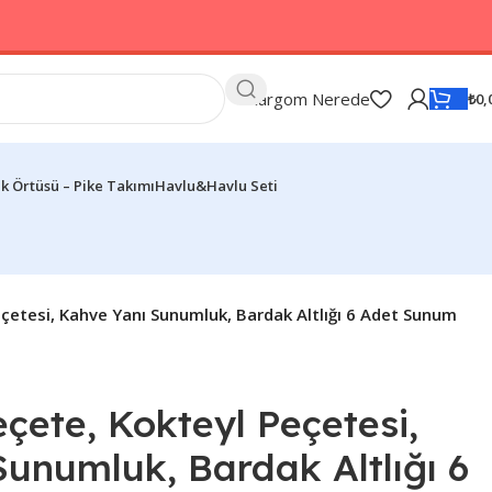
Kargom Nerede
₺
0,
k Örtüsü – Pike Takımı
Havlu&Havlu Seti
çetesi, Kahve Yanı Sunumluk, Bardak Altlığı 6 Adet Sunum
ete, Kokteyl Peçetesi,
unumluk, Bardak Altlığı 6