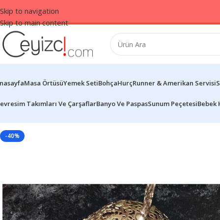
Skip to navigation
Skip to main content
nasayfa
Masa Örtüsü
Yemek Seti
Bohça
Hurç
Runner & Amerikan Servisi
S
evresim Takımları Ve Çarşaflar
Banyo Ve Paspas
Sunum Peçetesi
Bebek 
-40%