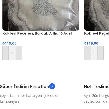
Kokteyl Peçetesi, Bardak Altlığı 6 Adet
Kokteyl Peçet
Sunum Peçetesi Gri
Sunum Peçete
₺
119,00
₺
119,00
Sepete Ekle
Sepete Ekle
Süper İndirim Fırsatları
Hızlı Teslim
ceyizci.com her hafta yeni şok edici
Aynı Gün Kargo
kampanyalar
ceyizci.com'da