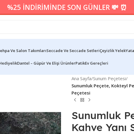
%25 İNDİRİMİNDE SON GÜNLER 💸 ⏰
ehpa Ve Salon Takımları
Seccade Ve Seccade Setleri
Çeyizlik Yelek
Yata
Hediyelik
Dantel – Güpür Ve Elişi Ürünler
Patik
Ev Gereçleri
Ana Sayfa
/
Sunum Peçetesi
/
Sunumluk Peçete, Kokteyl Pe
Peçetesi
Sunumluk Peç
Kahve Yanı S