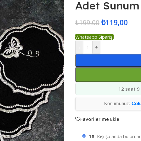
Adet Sunum 
₺
119,00
₺
199,00
Whatsapp Sipariş
-
+
12 saat 9
Konumunuz:
Col
Favorilerime Ekle
18
Kişi şu anda bu ürünü