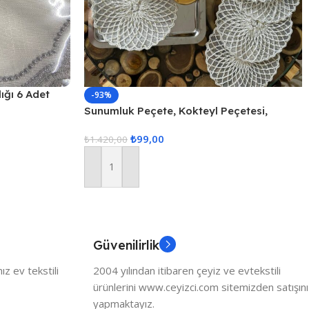
ığı 6 Adet
-93%
Sunumluk Peçete, Kokteyl Peçetesi,
Kahve Yanı Sunumluk, Bardak Altlığı 6
₺
99,00
Adet Sunum Peçetesi
₺
1.420,00
Sepete Ekle
Güvenilirlik
z ev tekstili
2004 yılından itibaren çeyiz ve evtekstili
ürünlerini www.ceyizci.com sitemizden satışını
yapmaktayız.