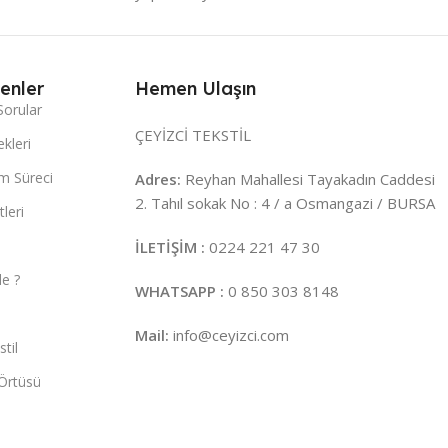
enler
Hemen Ulaşın
Sorular
ÇEYİZCİ TEKSTİL
kleri
m Süreci
Adres:
Reyhan Mahallesi Tayakadın Caddesi
2. Tahıl sokak No : 4 / a Osmangazi / BURSA
leri
İLETİŞİM :
0224 221 47 30
e ?
WHATSAPP :
0 850 303 8148
Mail:
info@ceyizci.com
til
Örtüsü