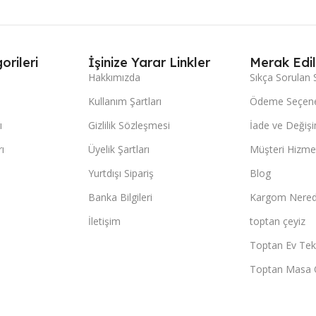
orileri
İşinize Yarar Linkler
Merak Edil
Hakkımızda
Sıkça Sorulan 
Kullanım Şartları
Ödeme Seçene
ı
Gizlilik Sözleşmesi
İade ve Değişi
ı
Üyelik Şartları
Müşteri Hizmet
Yurtdışı Sipariş
Blog
Banka Bilgileri
Kargom Nered
İletişim
toptan çeyiz
Toptan Ev Teks
Toptan Masa 