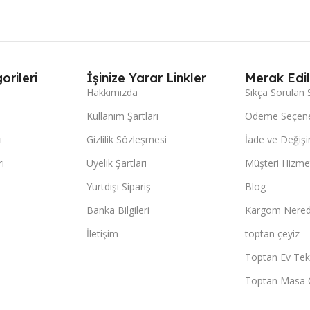
orileri
İşinize Yarar Linkler
Merak Edil
Hakkımızda
Sıkça Sorulan 
Kullanım Şartları
Ödeme Seçene
ı
Gizlilik Sözleşmesi
İade ve Değişi
ı
Üyelik Şartları
Müşteri Hizmet
Yurtdışı Sipariş
Blog
Banka Bilgileri
Kargom Nered
İletişim
toptan çeyiz
Toptan Ev Teks
Toptan Masa 