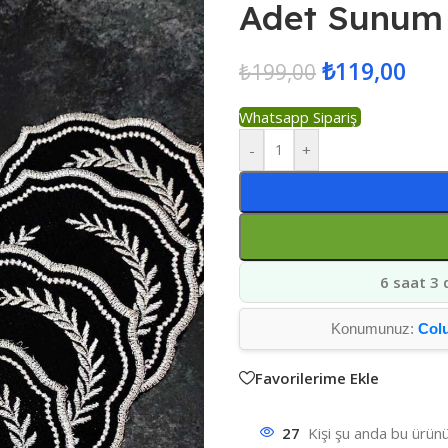
Adet Sunum 
₺
119,00
₺
199,00
Whatsapp Sipariş
-
+
6 saat 3 
Konumunuz:
Col
Favorilerime Ekle
27
Kişi şu anda bu ürünü