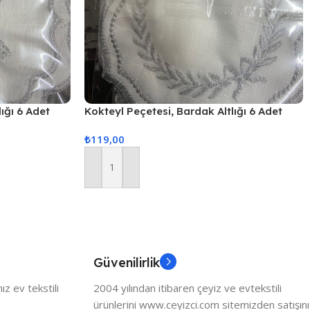
ığı 6 Adet
Kokteyl Peçetesi, Bardak Altlığı 6 Adet
Sunum Peçetesi Gri
₺
119,00
Sepete Ekle
Güvenilirlik
z ev tekstili
2004 yılından itibaren çeyiz ve evtekstili
ürünlerini www.ceyizci.com sitemizden satışını