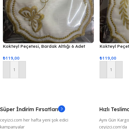
Kokteyl Peçetesi, Bardak Altlığı 6 Adet
Kokteyl Peçet
Sunum Peçetesi Gold
Sunum Peçete
₺
119,00
₺
119,00
Sepete Ekle
Sepete Ekle
Süper İndirim Fırsatları
Hızlı Teslim
ceyizci.com her hafta yeni şok edici
Aynı Gün Kargo
kampanyalar
ceyizci.com'da