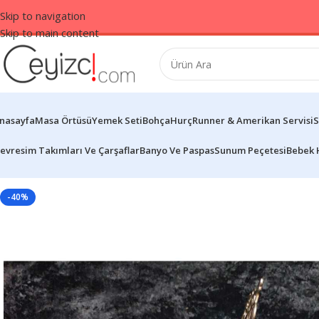
Skip to navigation
Skip to main content
nasayfa
Masa Örtüsü
Yemek Seti
Bohça
Hurç
Runner & Amerikan Servisi
S
evresim Takımları Ve Çarşaflar
Banyo Ve Paspas
Sunum Peçetesi
Bebek 
-40%