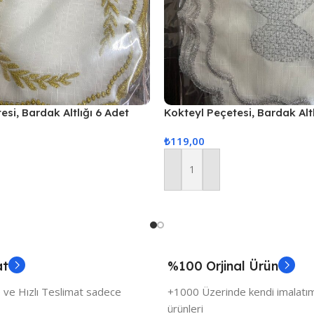
esi, Bardak Altlığı 6 Adet
Kokteyl Peçetesi, Bardak Altl
si Gold
Sunum Peçetesi Gri
₺
119,00
Sepete Ekle
at
%100 Orjinal Ürün
 ve Hızlı Teslimat sadece
+1000 Üzerinde kendi imalatımı
ürünleri