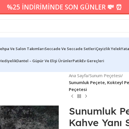
%25 İNDİRİMİNDE SON GÜNLER 💸 ⏰
ehpa Ve Salon Takımları
Seccade Ve Seccade Setleri
Çeyizlik Yelek
Yata
Hediyelik
Dantel – Güpür Ve Elişi Ürünler
Patik
Ev Gereçleri
Ana Sayfa
/
Sunum Peçetesi
/
Sunumluk Peçete, Kokteyl Pe
Peçetesi
Sunumluk Peç
Kahve Yanı S