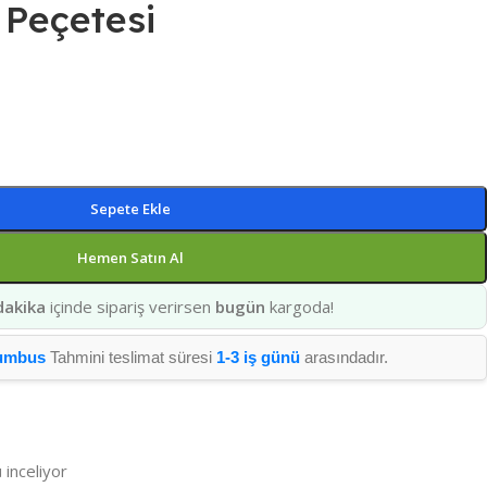
Peçetesi
Sepete Ekle
Hemen Satın Al
dakika
içinde sipariş verirsen
bugün
kargoda!
umbus
Tahmini teslimat süresi
1-3 iş günü
arasındadır.
 inceliyor