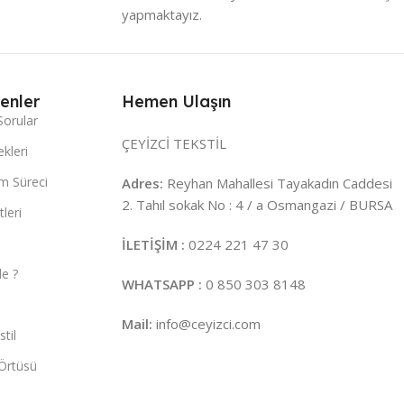
yapmaktayız.
enler
Hemen Ulaşın
Sorular
ÇEYİZCİ TEKSTİL
kleri
m Süreci
Adres:
Reyhan Mahallesi Tayakadın Caddesi
2. Tahıl sokak No : 4 / a Osmangazi / BURSA
leri
İLETİŞİM :
0224 221 47 30
e ?
WHATSAPP :
0 850 303 8148
Mail:
info@ceyizci.com
til
Örtüsü