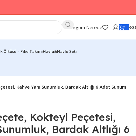
Kargom Nerede
₺
0,
k Örtüsü – Pike Takımı
Havlu&Havlu Seti
çetesi, Kahve Yanı Sunumluk, Bardak Altlığı 6 Adet Sunum
ete, Kokteyl Peçetesi,
unumluk, Bardak Altlığı 6