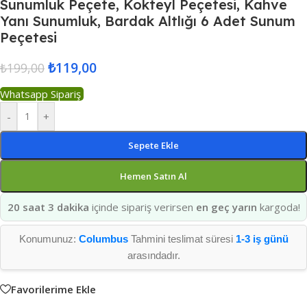
Sunumluk Peçete, Kokteyl Peçetesi, Kahve
Yanı Sunumluk, Bardak Altlığı 6 Adet Sunum
Peçetesi
₺
119,00
₺
199,00
Whatsapp Sipariş
-
+
Sepete Ekle
Hemen Satın Al
20 saat 3 dakika
içinde sipariş verirsen
en geç yarın
kargoda!
Konumunuz:
Columbus
Tahmini teslimat süresi
1-3 iş günü
arasındadır.
Favorilerime Ekle