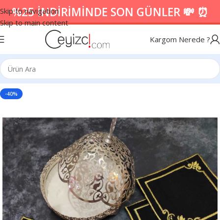
%25 İNDİRİMİNDE SON GÜNLER 💸 ⏰
Skip to navigation
Skip to main content
Kargom Nerede ?
-40%