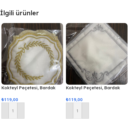
İlgili ürünler
Kokteyl Peçetesi, Bardak
Kokteyl Peçetesi, Bardak
Altlığı 6 Adet Sunum
Altlığı 6 Adet Sunum
₺
119,00
₺
119,00
Peçetesi Gold
Peçetesi Gri
Sepete Ekle
Sepete Ekle