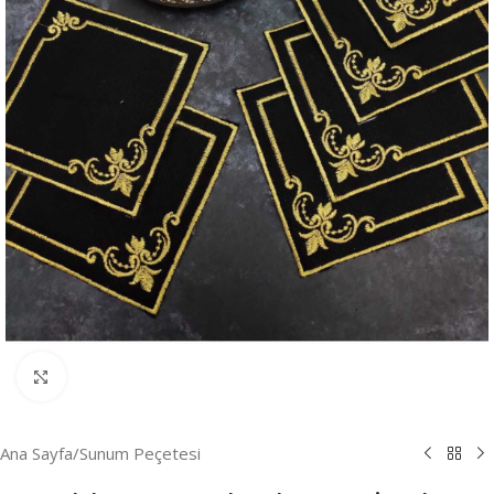
Resmi Büyüt
Ana Sayfa
/
Sunum Peçetesi