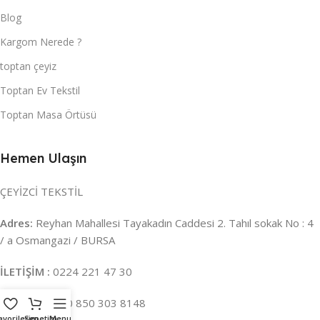
Blog
Kargom Nerede ?
toptan çeyiz
Toptan Ev Tekstil
Toptan Masa Örtüsü
Hemen Ulaşın
ÇEYİZCİ TEKSTİL
Adres:
Reyhan Mahallesi Tayakadın Caddesi 2. Tahıl sokak No : 4
/ a Osmangazi / BURSA
İLETİŞİM :
0224 221 47 30
WHATSAPP :
0 850 303 8148
avorilerim
Sepetim
Menu