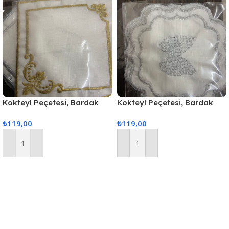
Kokteyl Peçetesi, Bardak
Kokteyl Peçetesi, Bardak
Altlığı 6 Adet Sunum
Altlığı 6 Adet Sunum
₺
119,00
₺
119,00
Peçetesi Gold
Peçetesi Gri
Sepete Ekle
Sepete Ekle