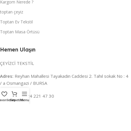
Kargom Nerede ?
toptan çeyiz
Toptan Ev Tekstil
Toptan Masa Örtüsü
Hemen Ulaşın
ÇEYİZCİ TEKSTİL
Adres:
Reyhan Mahallesi Tayakadın Caddesi 2. Tahıl sokak No : 4
/ a Osmangazi / BURSA
İLETİŞİM :
0224 221 47 30
avorilerim
Sepetim
Menu
WHATSAPP :
0 850 303 8148
Mail:
info@ceyizci.com