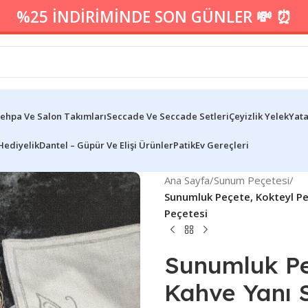
%25 İNDİRİMİNDE SON GÜNLER 💸 ⏰
ehpa Ve Salon Takımları
Seccade Ve Seccade Setleri
Çeyizlik Yelek
Yata
Hediyelik
Dantel – Güpür Ve Elişi Ürünler
Patik
Ev Gereçleri
Ana Sayfa
/
Sunum Peçetesi
/
Sunumluk Peçete, Kokteyl Pe
Peçetesi
Sunumluk Peç
Kahve Yanı S