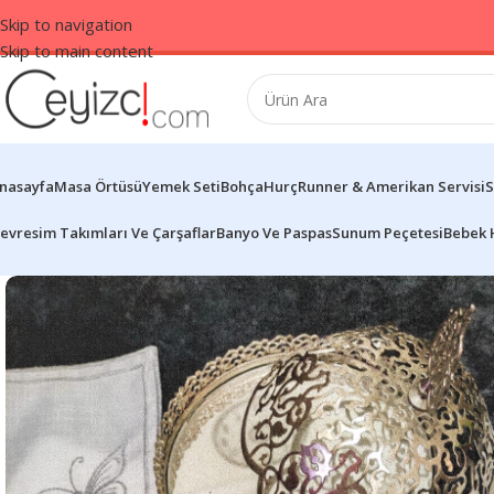
Skip to navigation
Skip to main content
nasayfa
Masa Örtüsü
Yemek Seti
Bohça
Hurç
Runner & Amerikan Servisi
S
evresim Takımları Ve Çarşaflar
Banyo Ve Paspas
Sunum Peçetesi
Bebek 