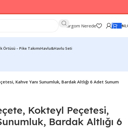
Kargom Nerede
₺
0,
k Örtüsü – Pike Takımı
Havlu&Havlu Seti
çetesi, Kahve Yanı Sunumluk, Bardak Altlığı 6 Adet Sunum
ete, Kokteyl Peçetesi,
unumluk, Bardak Altlığı 6