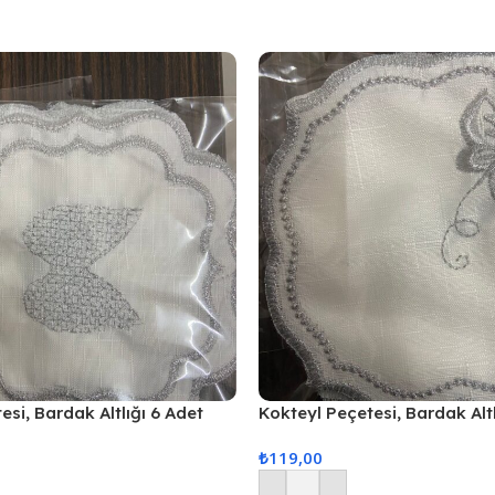
esi, Bardak Altlığı 6 Adet
Kokteyl Peçetesi, Bardak Altl
si Gri
Sunum Peçetesi Gri
₺
119,00