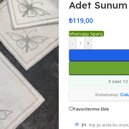
Adet Sunum 
₺
119,00
Whatsapp Sipariş
-
+
3 saat 12
Konumunuz:
Col
Favorilerime Ekle
31
Kişi şu anda bu ürünü