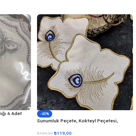
ığı 6 Adet
-40%
Sunumluk Peçete, Kokteyl Peçetesi,
Kahve Yanı Sunumluk, Bardak Altlığı 6
₺
119,00
Adet Sunum Peçetesi
₺
199,00