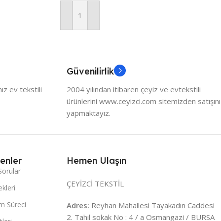
Sepete Ekle
Güvenilirlik
z ev tekstili
2004 yılından itibaren çeyiz ve evtekstili
ürünlerini www.ceyizci.com sitemizden satışını
yapmaktayız.
enler
Hemen Ulaşın
Sorular
ÇEYİZCİ TEKSTİL
kleri
m Süreci
Adres:
Reyhan Mahallesi Tayakadın Caddesi
2. Tahıl sokak No : 4 / a Osmangazi / BURSA