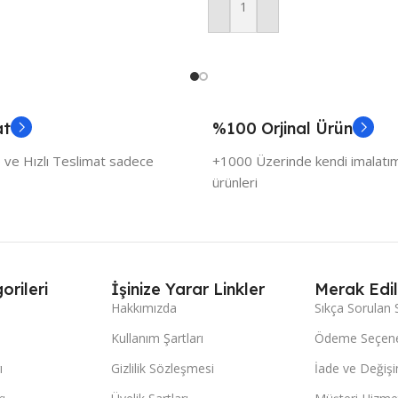
Sepete Ekle
at
%100 Orjinal Ürün
 ve Hızlı Teslimat sadece
+1000 Üzerinde kendi imalatımı
ürünleri
orileri
İşinize Yarar Linkler
Merak Edil
Hakkımızda
Sıkça Sorulan 
Kullanım Şartları
Ödeme Seçene
ı
Gizlilik Sözleşmesi
İade ve Değişi