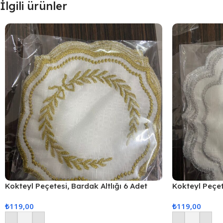
İlgili ürünler
Kokteyl Peçetesi, Bardak Altlığı 6 Adet
Kokteyl Peçet
Sunum Peçetesi Gold
Sunum Peçete
₺
119,00
₺
119,00