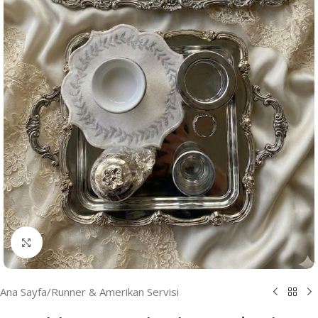
Resmi Büyüt
Ana Sayfa
/
Runner & Amerikan Servisi