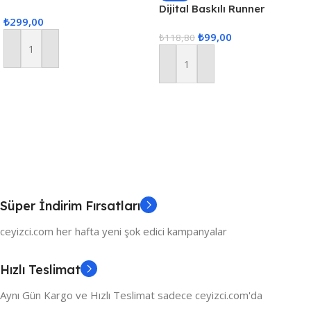
Supla Yemek Servis Takımı,
Dijital Baskılı Runner
₺
299,00
Masa Örtüsü Seti, Servis
40x140cm
₺
99,00
Sunum Seti – Krem
₺
118,80
Sepete Ekle
Sepete Ekle
Süper İndirim Fırsatları
ceyizci.com her hafta yeni şok edici kampanyalar
Hızlı Teslimat
Aynı Gün Kargo ve Hızlı Teslimat sadece ceyizci.com'da