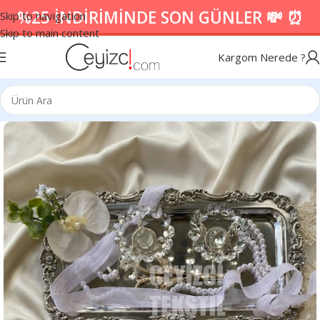
%25 İNDİRİMİNDE SON GÜNLER 💸 ⏰
Skip to navigation
Skip to main content
Kargom Nerede ?