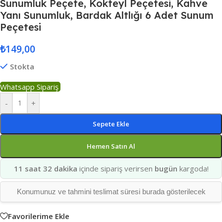
Sunumluk Peçete, Kokteyl Peçetesi, Kahve
Yanı Sunumluk, Bardak Altlığı 6 Adet Sunum
Peçetesi
₺
149,00
Stokta
Whatsapp Sipariş
-
+
Sepete Ekle
Hemen Satın Al
11 saat 32 dakika
içinde sipariş verirsen
bugün
kargoda!
Konumunuz ve tahmini teslimat süresi burada gösterilecek
Favorilerime Ekle