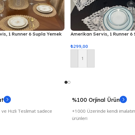
vis, 1 Runner 6 Supla Yemek
Amerikan Servis, 1 Runner 6
, Masa Örtüsü Seti, Servis
Servis Takımı, Masa Örtüsü S
₺
299,00
Sunum Seti – Krem
Sepete Ekle
at
%100 Orjinal Ürün
 ve Hızlı Teslimat sadece
+1000 Üzerinde kendi imalatımı
ürünleri