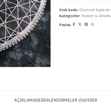
Stok kodu:
Örümcek Supla 6lı
Kategoriler:
Runner & Amerika
Paylaş
AÇIKLAMA
DEĞERLENDIRMELER (0)
DIĞER