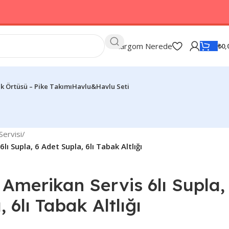
Kargom Nerede
₺
0,
k Örtüsü – Pike Takımı
Havlu&Havlu Seti
ervisi
/
ı Supla, 6 Adet Supla, 6lı Tabak Altlığı
Amerikan Servis 6lı Supla,
 6lı Tabak Altlığı