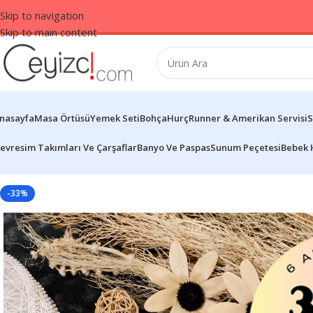
Skip to navigation
Skip to main content
nasayfa
Masa Örtüsü
Yemek Seti
Bohça
Hurç
Runner & Amerikan Servisi
S
evresim Takımları Ve Çarşaflar
Banyo Ve Paspas
Sunum Peçetesi
Bebek 
-33%