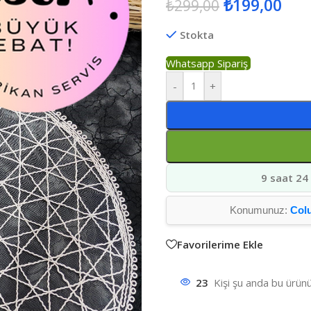
₺
199,00
₺
299,00
Stokta
Whatsapp Sipariş
-
+
9 saat 24
Konumunuz:
Col
Favorilerime Ekle
23
Kişi şu anda bu ürünü