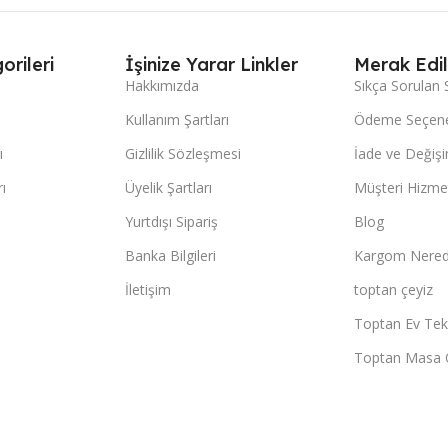
orileri
İşinize Yarar Linkler
Merak Edil
Hakkımızda
Sıkça Sorulan 
Kullanım Şartları
Ödeme Seçene
ı
Gizlilik Sözleşmesi
İade ve Değişi
ı
Üyelik Şartları
Müşteri Hizmet
Yurtdışı Sipariş
Blog
Banka Bilgileri
Kargom Nered
İletişim
toptan çeyiz
Toptan Ev Teks
Toptan Masa 