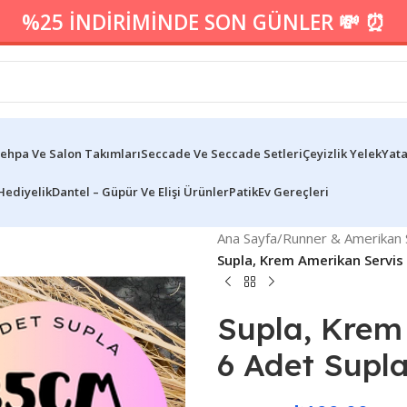
%25 İNDİRİMİNDE SON GÜNLER 💸 ⏰
ehpa Ve Salon Takımları
Seccade Ve Seccade Setleri
Çeyizlik Yelek
Yata
Hediyelik
Dantel – Güpür Ve Elişi Ürünler
Patik
Ev Gereçleri
Ana Sayfa
/
Runner & Amerikan S
Supla, Krem Amerikan Servis 6l
Supla, Krem 
6 Adet Supla,