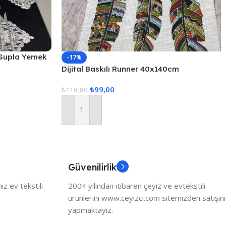
 Supla Yemek
-17%
eti, Servis
Dijital Baskılı Runner 40x140cm
₺
99,00
₺
118,80
Sepete Ekle
Güvenilirlik
z ev tekstili
2004 yılından itibaren çeyiz ve evtekstili
ürünlerini www.ceyizci.com sitemizden satışını
yapmaktayız.