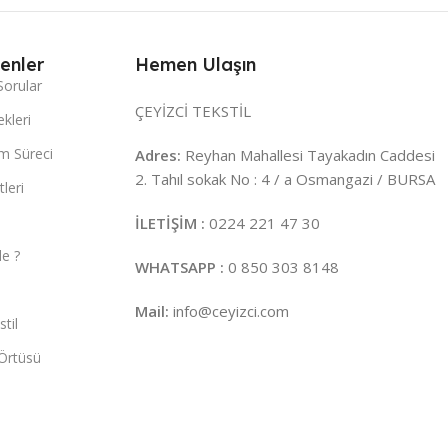
enler
Hemen Ulaşın
Sorular
ÇEYİZCİ TEKSTİL
kleri
m Süreci
Adres:
Reyhan Mahallesi Tayakadın Caddesi
2. Tahıl sokak No : 4 / a Osmangazi / BURSA
leri
İLETİŞİM :
0224 221 47 30
e ?
WHATSAPP :
0 850 303 8148
Mail:
info@ceyizci.com
til
Örtüsü