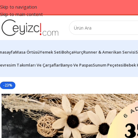
Skip to navigation
Skip to main content
nasayfa
Masa Örtüsü
Yemek Seti
Bohça
Hurç
Runner & Amerikan Servisi
S
evresim Takımları Ve Çarşaflar
Banyo Ve Paspas
Sunum Peçetesi
Bebek 
-23%