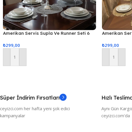
Amerikan Servis Supla Ve Runner Seti 6
Amerikan Ser
Kişilik
Servis Takımı
₺
299,00
₺
299,00
Sunum Seti
Sepete Ekle
Sepete Ekle
Süper İndirim Fırsatları
Hızlı Teslim
ceyizci.com her hafta yeni şok edici
Aynı Gün Kargo
kampanyalar
ceyizci.com'da