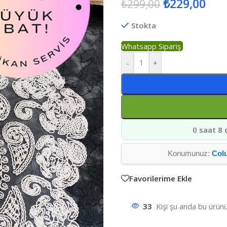
₺
229,00
₺
299,00
Stokta
Whatsapp Sipariş
-
+
0 saat 8 
Konumunuz:
Col
Favorilerime Ekle
33
Kişi şu anda bu ürünü