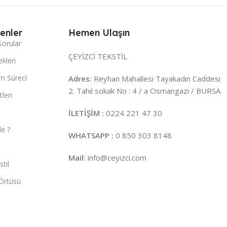
enler
Hemen Ulaşın
Sorular
ÇEYİZCİ TEKSTİL
kleri
m Süreci
Adres:
Reyhan Mahallesi Tayakadın Caddesi
2. Tahıl sokak No : 4 / a Osmangazi / BURSA
leri
İLETİŞİM :
0224 221 47 30
e ?
WHATSAPP :
0 850 303 8148
Mail:
info@ceyizci.com
til
Örtüsü