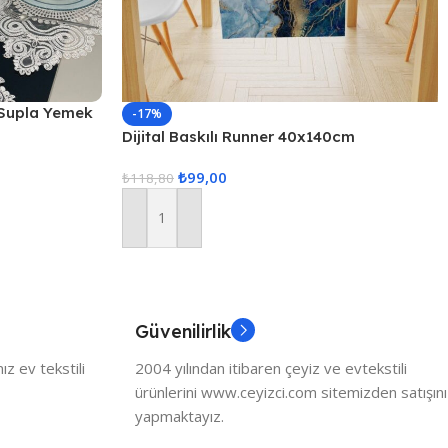
 Supla Yemek
-17%
eti, Servis
Dijital Baskılı Runner 40x140cm
₺
99,00
₺
118,80
Sepete Ekle
Güvenilirlik
z ev tekstili
2004 yılından itibaren çeyiz ve evtekstili
ürünlerini www.ceyizci.com sitemizden satışını
yapmaktayız.