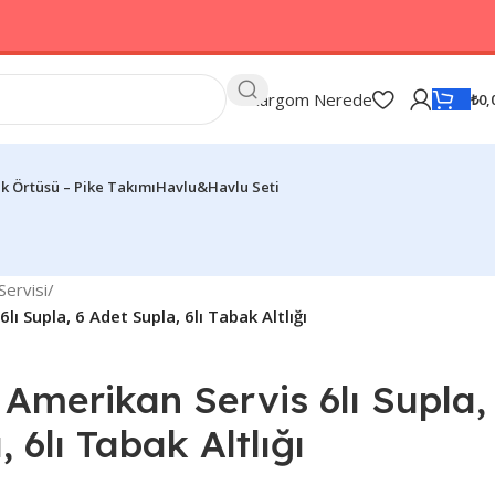
Kargom Nerede
₺
0,
k Örtüsü – Pike Takımı
Havlu&Havlu Seti
ervisi
/
ı Supla, 6 Adet Supla, 6lı Tabak Altlığı
Amerikan Servis 6lı Supla,
 6lı Tabak Altlığı