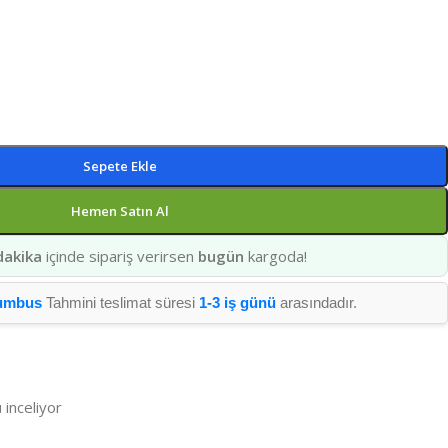
Sepete Ekle
Hemen Satın Al
dakika
içinde sipariş verirsen
bugün
kargoda!
umbus
Tahmini teslimat süresi
1-3 iş günü
arasındadır.
 inceliyor