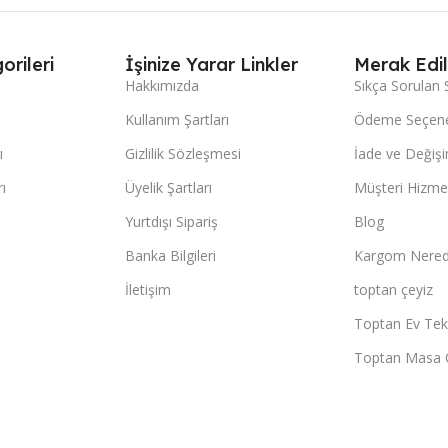
orileri
İşinize Yarar Linkler
Merak Edil
Hakkımızda
Sıkça Sorulan 
Kullanım Şartları
Ödeme Seçene
ı
Gizlilik Sözleşmesi
İade ve Değişi
ı
Üyelik Şartları
Müşteri Hizmet
Yurtdışı Sipariş
Blog
Banka Bilgileri
Kargom Nered
İletişim
toptan çeyiz
Toptan Ev Teks
Toptan Masa 