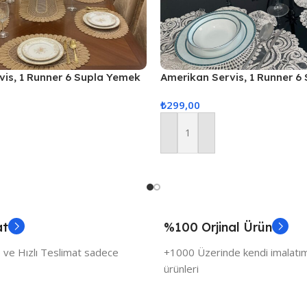
vis, 1 Runner 6 Supla Yemek
Amerikan Servis, 1 Runner 6
, Masa Örtüsü Seti, Servis
Servis Takımı, Masa Örtüsü S
₺
299,00
Sunum Seti – Ekru
Sepete Ekle
at
%100 Orjinal Ürün
 ve Hızlı Teslimat sadece
+1000 Üzerinde kendi imalatımı
ürünleri