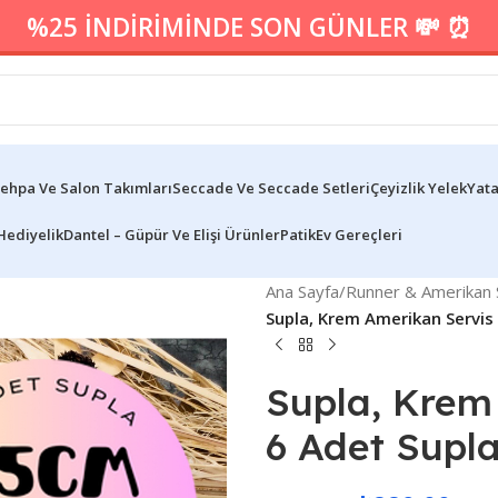
%25 İNDİRİMİNDE SON GÜNLER 💸 ⏰
ehpa Ve Salon Takımları
Seccade Ve Seccade Setleri
Çeyizlik Yelek
Yata
Hediyelik
Dantel – Güpür Ve Elişi Ürünler
Patik
Ev Gereçleri
Ana Sayfa
/
Runner & Amerikan S
Supla, Krem Amerikan Servis 6l
Supla, Krem 
6 Adet Supla,