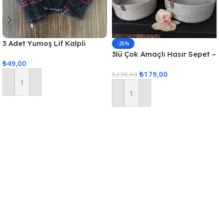
3 Adet Yumoş Lif Kalpli
-25%
Siyah
3lü Çok Amaçlı Hasır Sepet –
₺
49,00
Gri
₺
179,00
₺
238,80
Sepete Ekle
Sepete Ekle