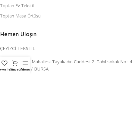
Toptan Ev Tekstil
Toptan Masa Örtüsü
Hemen Ulaşın
ÇEYİZCİ TEKSTİL
Adres:
Reyhan Mahallesi Tayakadın Caddesi 2. Tahıl sokak No : 4
/ a Osmangazi / BURSA
avorilerim
Sepetim
Menu
İLETİŞİM :
0224 221 47 30
WHATSAPP :
0 850 303 8148
Mail:
info@ceyizci.com
2023 Çeyizci. Her Hakkı Saklıdır.