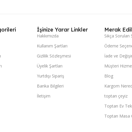
orileri
İşinize Yarar Linkler
Merak Edil
Hakkımızda
Sıkça Sorulan 
Kullanım Şartları
Ödeme Seçene
ı
Gizlilik Sözleşmesi
İade ve Değişi
ı
Üyelik Şartları
Müşteri Hizmet
Yurtdışı Sipariş
Blog
Banka Bilgileri
Kargom Nered
İletişim
toptan çeyiz
Toptan Ev Teks
Toptan Masa 