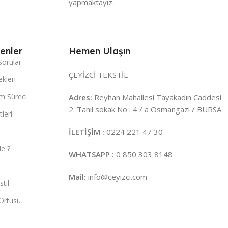
yapmaktayız.
enler
Hemen Ulaşın
Sorular
ÇEYİZCİ TEKSTİL
kleri
m Süreci
Adres:
Reyhan Mahallesi Tayakadın Caddesi
2. Tahıl sokak No : 4 / a Osmangazi / BURSA
leri
İLETİŞİM :
0224 221 47 30
e ?
WHATSAPP :
0 850 303 8148
Mail:
info@ceyizci.com
til
Örtüsü