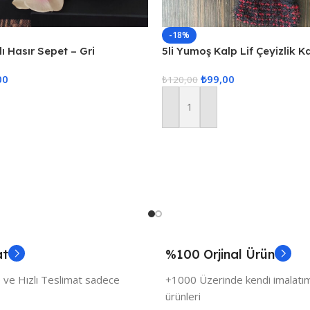
-18%
ı Hasır Sepet – Gri
5li Yumoş Kalp Lif Çeyizlik K
Kırmızı Kalp
00
₺
99,00
₺
120,00
Sepete Ekle
at
%100 Orjinal Ürün
 ve Hızlı Teslimat sadece
+1000 Üzerinde kendi imalatımı
ürünleri