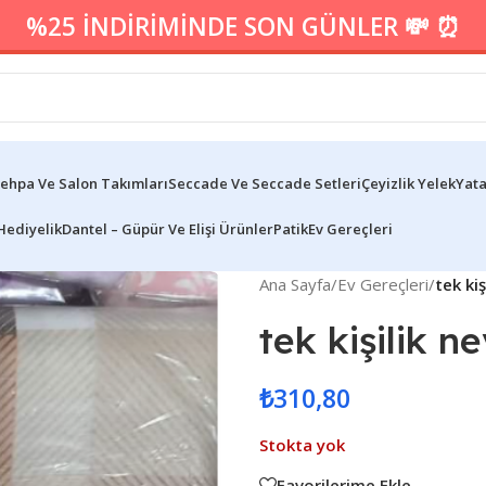
%25 İNDİRİMİNDE SON GÜNLER 💸 ⏰
ehpa Ve Salon Takımları
Seccade Ve Seccade Setleri
Çeyizlik Yelek
Yata
Hediyelik
Dantel – Güpür Ve Elişi Ürünler
Patik
Ev Gereçleri
Ana Sayfa
/
Ev Gereçleri
/
tek kiş
tek kişilik n
₺
310,80
Stokta yok
Favorilerime Ekle