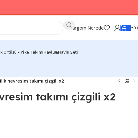
Kargom Nerede
₺
0,
k Örtüsü – Pike Takımı
Havlu&Havlu Seti
ilik nevresim takımı çizgili x2
evresim takımı çizgili x2