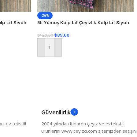
-26%
alp Lif Siyah
5li Yumoş Kalp Lif Çeyizlik Kalp Lif Siyah
Pembe Kalp
₺
89,00
₺
120,00
Sepete Ekle
Güvenilirlik
z ev tekstili
2004 yılından itibaren çeyiz ve evtekstili
ürünlerini www.ceyizci.com sitemizden satışını