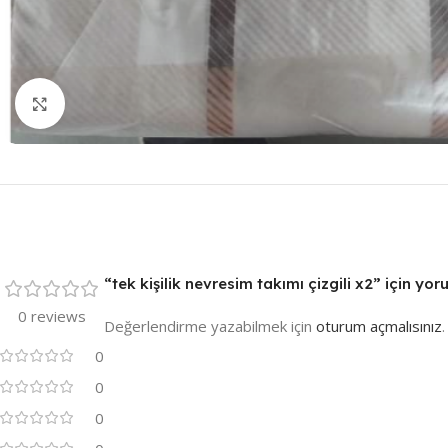
Resmi Büyüt
“tek kişilik nevresim takımı çizgili x2” için yor
0 reviews
Değerlendirme yazabilmek için
oturum açmalısınız
.
0
0
0