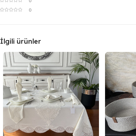
0
0
İlgili ürünler