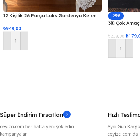
12 Kişilik 26 Parça Lüks Gardenya Keten
-25%
Kumaş Masa Örtüsü Seti
3lü Çok Amaçl
₺
949,00
₺
179,
₺
238,80
Sepete Ekle
Sepete Ekle
Süper İndirim Fırsatları
Hızlı Teslim
ceyizci.com her hafta yeni şok edici
Aynı Gün Kargo
kampanyalar
ceyizci.com'da