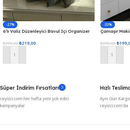
-27%
-33%
6’lı Valiz Düzenleyici Bavul Içi Organizer
Çamaşır Maki
Set Seyahat Hurcu
₺
219,00
₺
199,
₺
299,00
₺
299,00
Sepete Ekle
Sepete Ekle
Süper İndirim Fırsatları
Hızlı Teslim
ceyizci.com her hafta yeni şok edici
Aynı Gün Kargo
kampanyalar
ceyizci.com'da