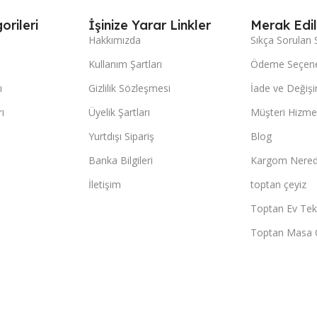
orileri
İşinize Yarar Linkler
Merak Edil
Hakkımızda
Sıkça Sorulan 
Kullanım Şartları
Ödeme Seçene
ı
Gizlilik Sözleşmesi
İade ve Değişi
ı
Üyelik Şartları
Müşteri Hizmet
Yurtdışı Sipariş
Blog
Banka Bilgileri
Kargom Nered
İletişim
toptan çeyiz
Toptan Ev Teks
Toptan Masa 