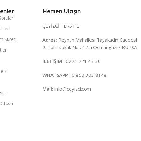
enler
Hemen Ulaşın
Sorular
ÇEYİZCİ TEKSTİL
kleri
m Süreci
Adres:
Reyhan Mahallesi Tayakadın Caddesi
2. Tahıl sokak No : 4 / a Osmangazi / BURSA
leri
İLETİŞİM :
0224 221 47 30
e ?
WHATSAPP :
0 850 303 8148
Mail:
info@ceyizci.com
til
Örtüsü