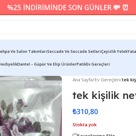
%25 İNDİRİMİNDE SON GÜNLER 💸 ⏰
ehpa Ve Salon Takımları
Seccade Ve Seccade Setleri
Çeyizlik Yelek
Yata
Hediyelik
Dantel – Güpür Ve Elişi Ürünler
Patik
Ev Gereçleri
Ana Sayfa
/
Ev Gereçleri
/
tek ki
tek kişilik n
₺
310,80
Stokta yok
Favorilerime Ekle