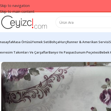
Skip to navigation
Skip to main content
nasayfa
Masa Örtüsü
Yemek Seti
Bohça
Hurç
Runner & Amerikan Servisi
S
evresim Takımları Ve Çarşaflar
Banyo Ve Paspas
Sunum Peçetesi
Bebek 