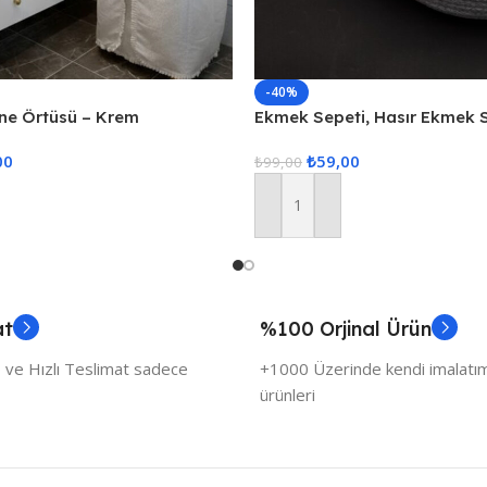
-40%
ne Örtüsü – Krem
Ekmek Sepeti, Hasır Ekmek 
Düzenleyici Sepet – Gri
00
₺
59,00
₺
99,00
Sepete Ekle
at
%100 Orjinal Ürün
 ve Hızlı Teslimat sadece
+1000 Üzerinde kendi imalatımı
ürünleri