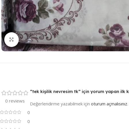
Resmi Büyüt
“tek kişilik nevresim tk” için yorum yapan ilk ki
0 reviews
Değerlendirme yazabilmek için
oturum açmalısınız
.
0
0