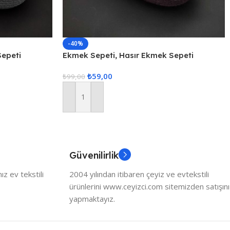
-40%
Sepeti
Ekmek Sepeti, Hasır Ekmek Sepeti
Düzenleyici Sepet – Mor
₺
59,00
₺
99,00
Sepete Ekle
Güvenilirlik
z ev tekstili
2004 yılından itibaren çeyiz ve evtekstili
ürünlerini www.ceyizci.com sitemizden satışını
yapmaktayız.