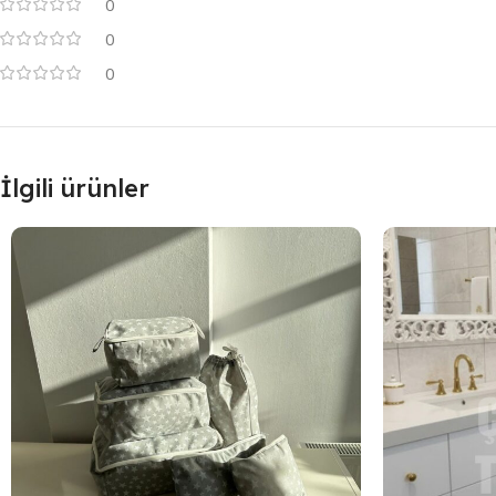
0
0
0
İlgili ürünler