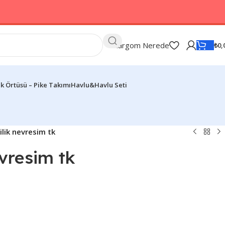
Kargom Nerede
₺
0,
k Örtüsü – Pike Takımı
Havlu&Havlu Seti
şilik nevresim tk
evresim tk