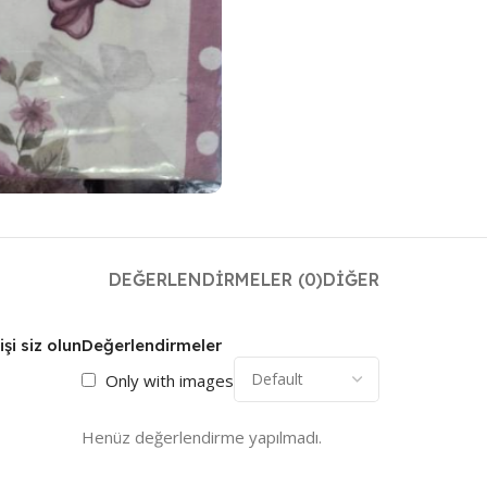
DEĞERLENDIRMELER (0)
DIĞER
şi siz olun
Değerlendirmeler
Only with images
Henüz değerlendirme yapılmadı.