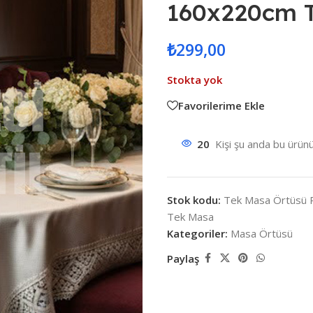
160x220cm 
₺
299,00
Stokta yok
Favorilerime Ekle
20
Kişi şu anda bu ürünü
Stok kodu:
Tek Masa Örtüsü 
Tek Masa
Kategoriler:
Masa Örtüsü
Paylaş