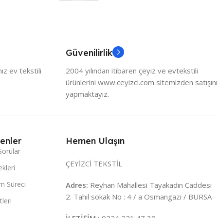
Güvenilirlik
z ev tekstili
2004 yılından itibaren çeyiz ve evtekstili
ürünlerini www.ceyizci.com sitemizden satışını
yapmaktayız.
enler
Hemen Ulaşın
Sorular
ÇEYİZCİ TEKSTİL
kleri
m Süreci
Adres:
Reyhan Mahallesi Tayakadın Caddesi
2. Tahıl sokak No : 4 / a Osmangazi / BURSA
leri
İLETİŞİM :
0224 221 47 30