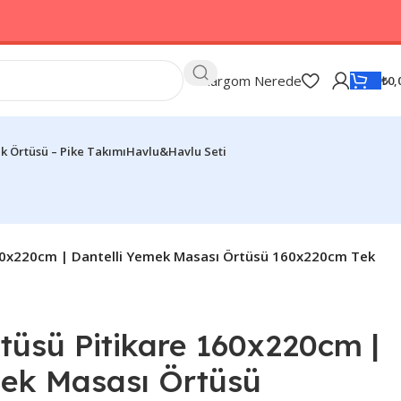
Kargom Nerede
₺
0,
k Örtüsü – Pike Takımı
Havlu&Havlu Seti
60x220cm | Dantelli Yemek Masası Örtüsü 160x220cm Tek
tüsü Pitikare 160x220cm |
mek Masası Örtüsü