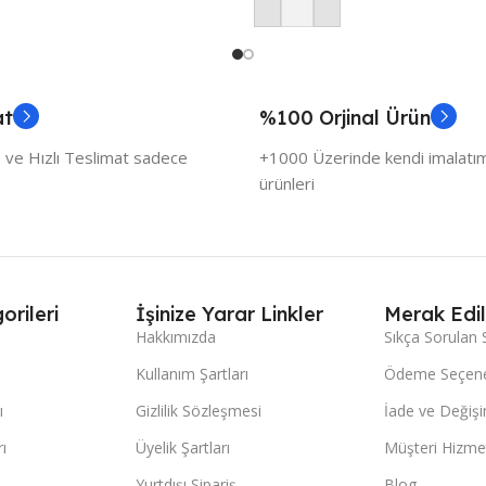
Sepete Ekle
at
%100 Orjinal Ürün
 ve Hızlı Teslimat sadece
+1000 Üzerinde kendi imalatımı
ürünleri
orileri
İşinize Yarar Linkler
Merak Edil
Hakkımızda
Sıkça Sorulan 
Kullanım Şartları
Ödeme Seçene
ı
Gizlilik Sözleşmesi
İade ve Değişi
ı
Üyelik Şartları
Müşteri Hizmet
Yurtdışı Sipariş
Blog