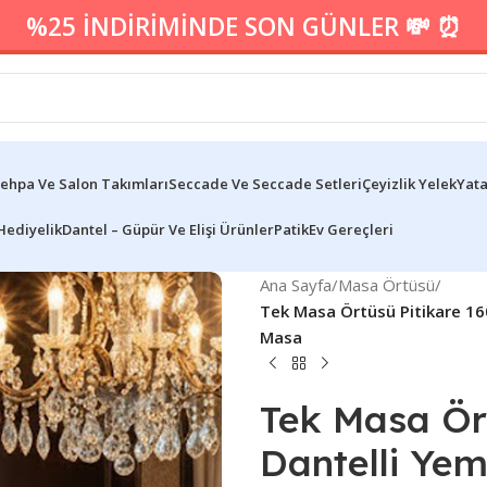
%25 İNDİRİMİNDE SON GÜNLER 💸 ⏰
ehpa Ve Salon Takımları
Seccade Ve Seccade Setleri
Çeyizlik Yelek
Yata
Hediyelik
Dantel – Güpür Ve Elişi Ürünler
Patik
Ev Gereçleri
Ana Sayfa
/
Masa Örtüsü
/
Tek Masa Örtüsü Pitikare 1
Masa
Tek Masa Ör
Dantelli Ye