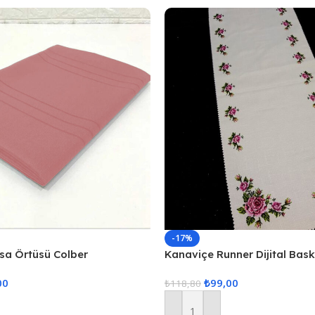
-17%
asa Örtüsü Colber
Kanaviçe Runner Dijital Bas
udra
00
₺
99,00
₺
118,80