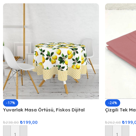
-17%
-24%
Yuvarlak Masa Örtüsü, Fiskos Dijital
Çizgili Tek M
Baskılı
160x220cm P
₺
199,00
₺
199,
₺
238,80
₺
262,68