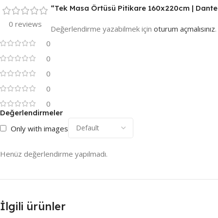
“Tek Masa Örtüsü Pitikare 160x220cm | Dantel
0 reviews
Değerlendirme yazabilmek için
oturum açmalısınız
.
0
0
0
0
0
Değerlendirmeler
Only with images
Henüz değerlendirme yapılmadı.
İlgili ürünler