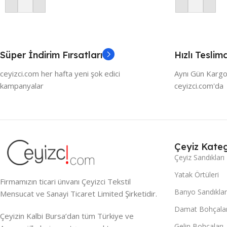
Sepete Ekle
Sepete Ekle
Süper İndirim Fırsatları
Hızlı Teslim
ceyizci.com her hafta yeni şok edici
Aynı Gün Kargo
kampanyalar
ceyizci.com'da
Çeyiz Kateg
Çeyiz Sandıkları
Yatak Örtüleri
Firmamızın ticari ünvanı Çeyizci Tekstil
Banyo Sandıklar
Mensucat ve Sanayi Ticaret Limited Şirketidir.
Damat Bohçalar
Çeyizin Kalbi Bursa’dan tüm Türkiye ve
Gelin Bohçaları