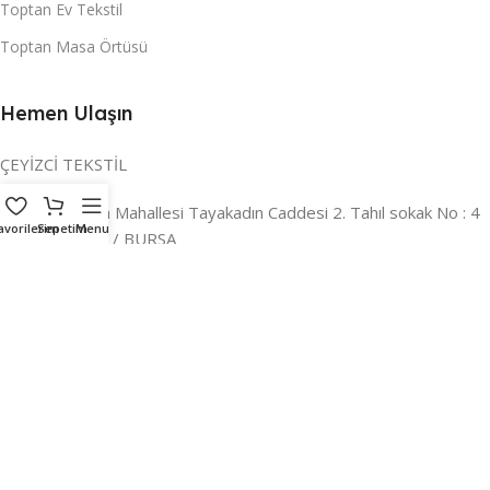
Toptan Ev Tekstil
Toptan Masa Örtüsü
Hemen Ulaşın
ÇEYİZCİ TEKSTİL
Adres:
Reyhan Mahallesi Tayakadın Caddesi 2. Tahıl sokak No : 4
avorilerim
Sepetim
Menu
/ a Osmangazi / BURSA
İLETİŞİM :
0224 221 47 30
WHATSAPP :
0 850 303 8148
Mail:
info@ceyizci.com
2023 Çeyizci. Her Hakkı Saklıdır.