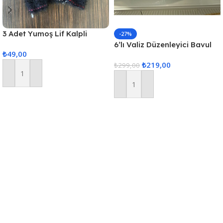
3 Adet Yumoş Lif Kalpli
-27%
Siyah
6’lı Valiz Düzenleyici Bavul
₺
49,00
Içi Organizer Set Seyahat
₺
219,00
Hurcu
₺
299,00
Sepete Ekle
Sepete Ekle