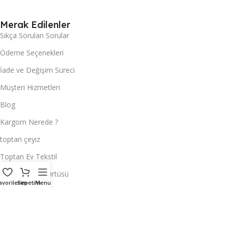
Merak Edilenler
Sıkça Sorulan Sorular
Ödeme Seçenekleri
İade ve Değişim Süreci
Müşteri Hizmetleri
Blog
Kargom Nerede ?
toptan çeyiz
Toptan Ev Tekstil
Toptan Masa Örtüsü
avorilerim
Sepetim
Menu
Hemen Ulaşın