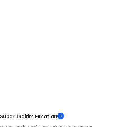
Süper İndirim Fırsatları
ceyizci.com her hafta yeni şok edici kampanyalar