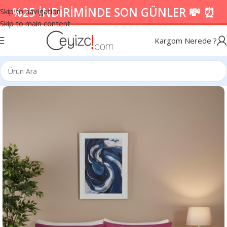
%25 İNDİRİMİNDE SON GÜNLER 💸 ⏰
Skip to navigation
Skip to main content
Kargom Nerede ?