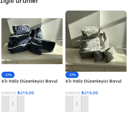
İlgili ürünler
-27%
-27%
6’lı Valiz Düzenleyici Bavul
6’lı Valiz Düzenleyici Bavul
Içi Organizer Set Seyahat
Içi Organizer Set Seyahat
₺
219,00
₺
219,00
Hurcu
₺
299,00
Hurcu
₺
299,00
Sepete Ekle
Sepete Ekle