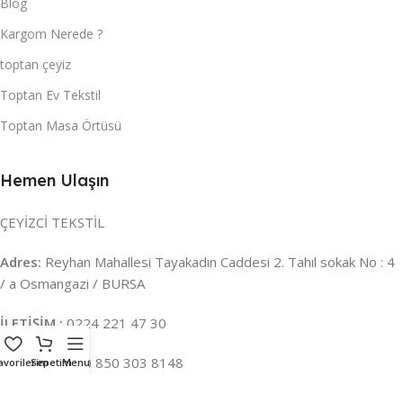
Blog
Kargom Nerede ?
toptan çeyiz
Toptan Ev Tekstil
Toptan Masa Örtüsü
Hemen Ulaşın
ÇEYİZCİ TEKSTİL
Adres:
Reyhan Mahallesi Tayakadın Caddesi 2. Tahıl sokak No : 4
/ a Osmangazi / BURSA
İLETİŞİM :
0224 221 47 30
WHATSAPP :
0 850 303 8148
avorilerim
Sepetim
Menu
Mail:
info@ceyizci.com