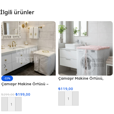
İlgili ürünler
Çamaşır Makine Örtüsü,
-33%
Standart Makina Örtüsü
Çamaşır Makine Örtüsü –
₺
119,00
Krem
₺
199,00
₺
299,00
Sepete Ekle
Sepete Ekle