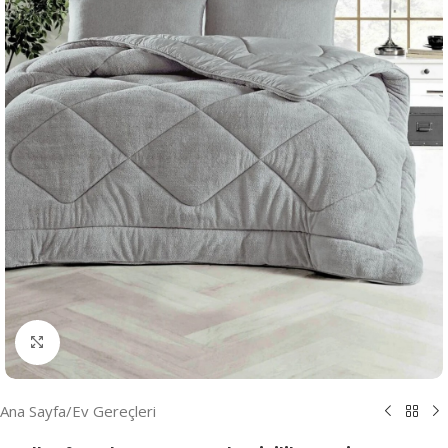
Resmi Büyüt
Ana Sayfa
/
Ev Gereçleri