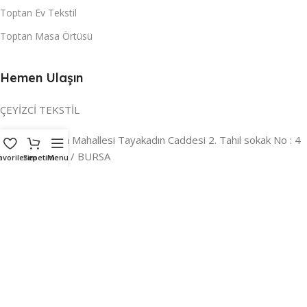
Toptan Ev Tekstil
Toptan Masa Örtüsü
Hemen Ulaşın
ÇEYİZCİ TEKSTİL
Adres:
Reyhan Mahallesi Tayakadın Caddesi 2. Tahıl sokak No : 4
/ a Osmangazi / BURSA
avorilerim
Sepetim
Menu
İLETİŞİM :
0224 221 47 30
WHATSAPP :
0 850 303 8148
Mail:
info@ceyizci.com
2023 Çeyizci. Her Hakkı Saklıdır.