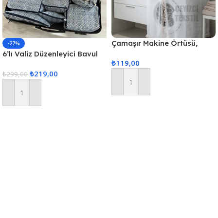
Çamaşır Makine Örtüsü,
-27%
Standart Makina Örtüsü
6’lı Valiz Düzenleyici Bavul
₺
119,00
Içi Organizer Set Seyahat
₺
219,00
Hurcu
₺
299,00
Sepete Ekle
Sepete Ekle