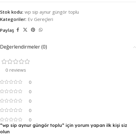
Stok kodu:
wp sip aynur güngör toplu
Kategoriler:
Ev Gereçleri
Paylaş
Değerlendirmeler (0)
0 reviews
0
0
0
0
0
“wp sip aynur güngör toplu” için yorum yapan ilk kişi siz
olun