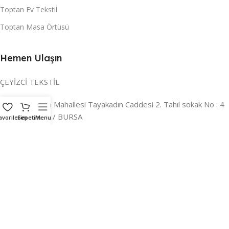
Toptan Ev Tekstil
Toptan Masa Örtüsü
Hemen Ulaşın
ÇEYİZCİ TEKSTİL
Adres:
Reyhan Mahallesi Tayakadın Caddesi 2. Tahıl sokak No : 4
/ a Osmangazi / BURSA
avorilerim
Sepetim
Menu
İLETİŞİM :
0224 221 47 30
WHATSAPP :
0 850 303 8148
Mail:
info@ceyizci.com
2023 Çeyizci. Her Hakkı Saklıdır.