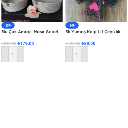
-25%
-26%
3lü Çok Amaçlı Hasır Sepet –
5li Yumoş Kalp Lif Çeyizlik
Gri
Kalp Lif Siyah Pembe Kalp
₺
179,00
₺
89,00
₺
238,80
₺
120,00
Sepete Ekle
Sepete Ekle