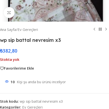
Resmi Büyüt
Ana Sayfa
/
Ev Gereçleri
wp sip battal nevresim x3
₺
382,80
Stokta yok
Favorilerime Ekle
10
Kişi şu anda bu ürünü inceliyor
Stok kodu:
wp sip battal nevresim x3
Kategoriler:
Ev Gereçleri