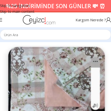
%25 İNDİRİMİNDE SON GÜNLER 💸 ⏰
Skip to navigation
Skip to main content
Kargom Nerede ?