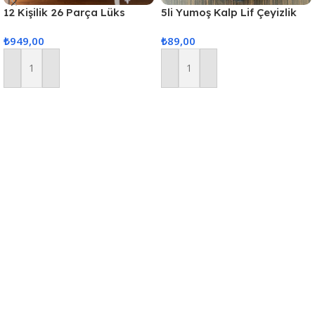
12 Kişilik 26 Parça Lüks
5li Yumoş Kalp Lif Çeyizlik
Gardenya Keten Kumaş
Kalp Lif Siyah Pudra Kalp
₺
949,00
₺
89,00
Masa Örtüsü Seti
Sepete Ekle
Sepete Ekle