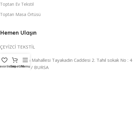
Toptan Ev Tekstil
Toptan Masa Örtüsü
Hemen Ulaşın
ÇEYİZCİ TEKSTİL
Adres:
Reyhan Mahallesi Tayakadın Caddesi 2. Tahıl sokak No : 4
avorilerim
Sepetim
Menu
/ a Osmangazi / BURSA
İLETİŞİM :
0224 221 47 30
WHATSAPP :
0 850 303 8148
Mail:
info@ceyizci.com
2023 Çeyizci. Her Hakkı Saklıdır.