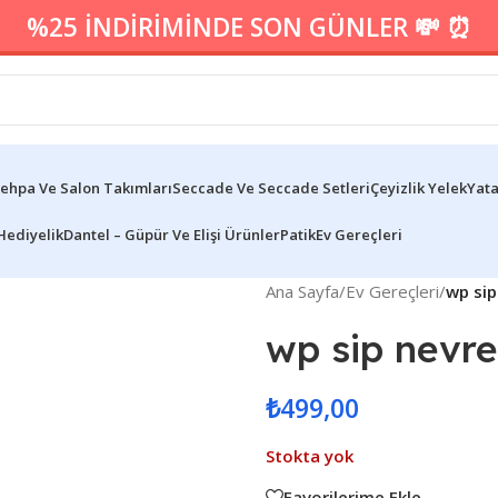
%25 İNDİRİMİNDE SON GÜNLER 💸 ⏰
ehpa Ve Salon Takımları
Seccade Ve Seccade Setleri
Çeyizlik Yelek
Yata
Hediyelik
Dantel – Güpür Ve Elişi Ürünler
Patik
Ev Gereçleri
Ana Sayfa
/
Ev Gereçleri
/
wp sip
wp sip nevre
₺
499,00
Stokta yok
Favorilerime Ekle