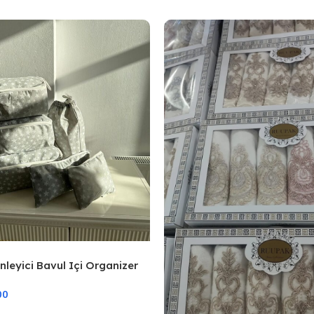
enleyici Bavul Içi Organizer
Hurcu
00