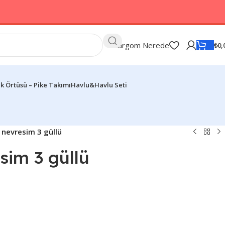
Kargom Nerede
₺
0,
k Örtüsü – Pike Takımı
Havlu&Havlu Seti
 nevresim 3 güllü
sim 3 güllü