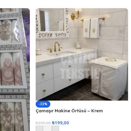
-33%
Çamaşır Makine Örtüsü – Krem
₺
199,00
₺
299,00