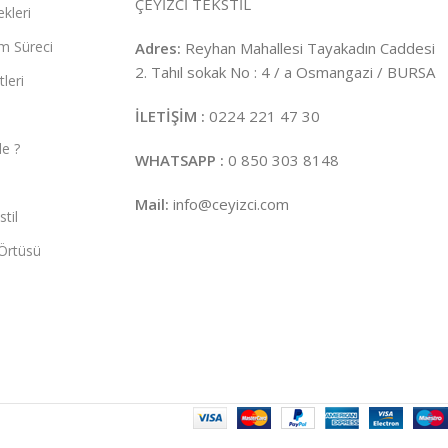
ÇEYİZCİ TEKSTİL
kleri
m Süreci
Adres:
Reyhan Mahallesi Tayakadın Caddesi
2. Tahıl sokak No : 4 / a Osmangazi / BURSA
leri
İLETİŞİM :
0224 221 47 30
e ?
WHATSAPP :
0 850 303 8148
Mail:
info@ceyizci.com
til
Örtüsü