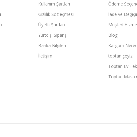
Kullanım Şartları
Ödeme Seçene
ı
Gizlilik Sözleşmesi
İade ve Değişi
ı
Üyelik Şartları
Müşteri Hizmet
Yurtdışı Sipariş
Blog
Banka Bilgileri
Kargom Nered
İletişim
toptan çeyiz
Toptan Ev Teks
Toptan Masa 