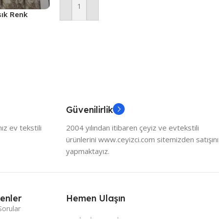
Sepete Ekle
sık Renk
Güvenilirlik
z ev tekstili
2004 yılından itibaren çeyiz ve evtekstili
ürünlerini www.ceyizci.com sitemizden satışını
yapmaktayız.
enler
Hemen Ulaşın
Sorular