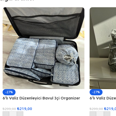
-27%
-27%
6’lı Valiz Düzenleyici Bavul Içi Organizer
6’lı Valiz Düz
Set Seyahat Hurcu
Set Seyahat 
₺
219,00
₺
219,
₺
299,00
₺
299,00