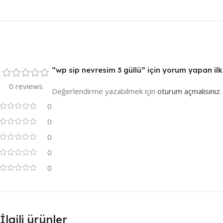
“wp sip nevresim 3 güllü” için yorum yapan ilk 
0 reviews
Değerlendirme yazabilmek için
oturum açmalısınız
.
0
0
0
0
0
İlgili ürünler