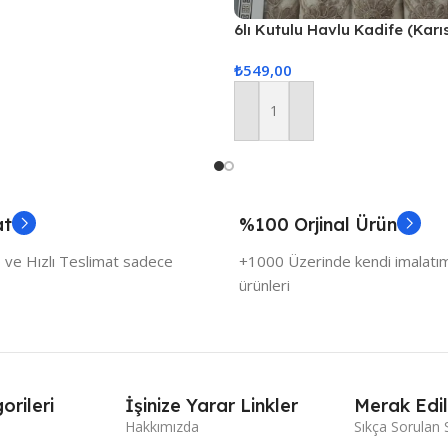
6lı Kutulu Havlu Kadife (Karı
Gönderilir)
₺
549,00
Sepete Ekle
at
%100 Orjinal Ürün
 ve Hızlı Teslimat sadece
+1000 Üzerinde kendi imalatımı
ürünleri
orileri
İşinize Yarar Linkler
Merak Edil
Hakkımızda
Sıkça Sorulan 