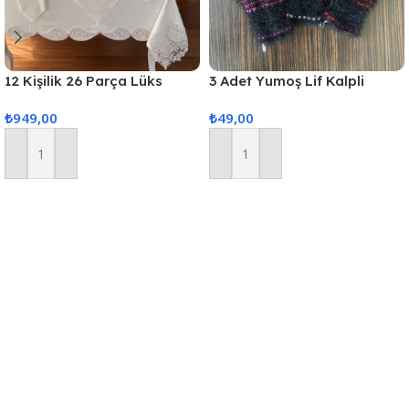
12 Kişilik 26 Parça Lüks
3 Adet Yumoş Lif Kalpli
Gardenya Keten Kumaş
Siyah
₺
949,00
₺
49,00
Masa Örtüsü Seti
Sepete Ekle
Sepete Ekle