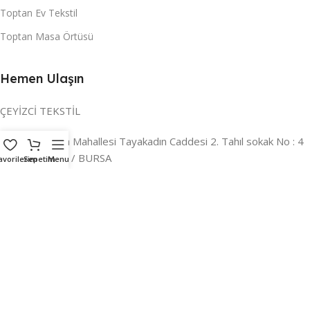
Toptan Ev Tekstil
Toptan Masa Örtüsü
Hemen Ulaşın
ÇEYİZCİ TEKSTİL
Adres:
Reyhan Mahallesi Tayakadın Caddesi 2. Tahıl sokak No : 4
/ a Osmangazi / BURSA
avorilerim
Sepetim
Menu
İLETİŞİM :
0224 221 47 30
WHATSAPP :
0 850 303 8148
Mail:
info@ceyizci.com
2023 Çeyizci. Her Hakkı Saklıdır.