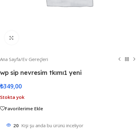
Resmi Büyüt
Ana Sayfa
/
Ev Gereçleri
wp sip nevresim tkımı1 yeni
₺
349,00
Stokta yok
Favorilerime Ekle
20
Kişi şu anda bu ürünü inceliyor