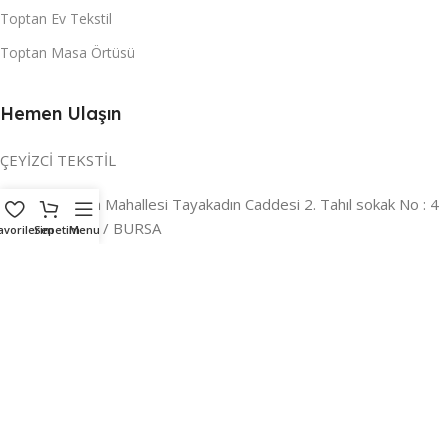
Toptan Ev Tekstil
Toptan Masa Örtüsü
Hemen Ulaşın
ÇEYİZCİ TEKSTİL
Adres:
Reyhan Mahallesi Tayakadın Caddesi 2. Tahıl sokak No : 4
/ a Osmangazi / BURSA
avorilerim
Sepetim
Menu
İLETİŞİM :
0224 221 47 30
WHATSAPP :
0 850 303 8148
Mail:
info@ceyizci.com
2023 Çeyizci. Her Hakkı Saklıdır.