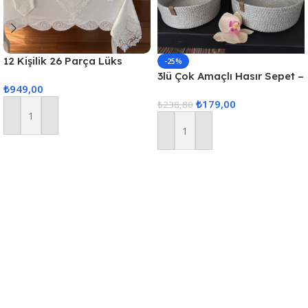
12 Kişilik 26 Parça Lüks
-25%
Gardenya Keten Kumaş
3lü Çok Amaçlı Hasır Sepet –
₺
949,00
Masa Örtüsü Seti
Gri
₺
179,00
₺
238,80
Sepete Ekle
Sepete Ekle