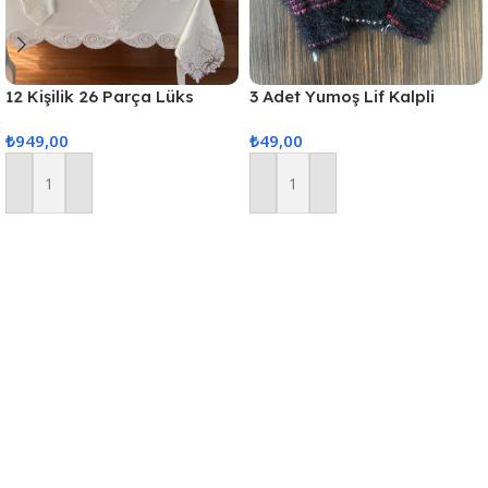
12 Kişilik 26 Parça Lüks
3 Adet Yumoş Lif Kalpli
Gardenya Keten Kumaş
Siyah
₺
949,00
₺
49,00
Masa Örtüsü Seti
Sepete Ekle
Sepete Ekle