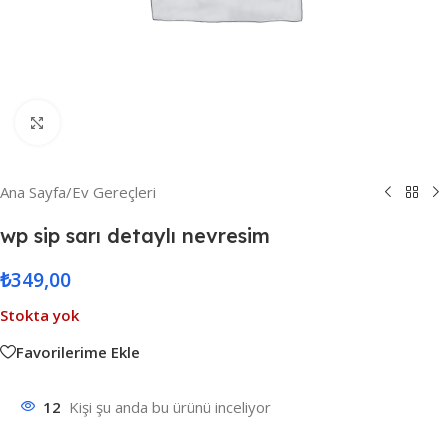
Resmi Büyüt
Ana Sayfa
/
Ev Gereçleri
wp sip sarı detaylı nevresim
₺
349,00
Stokta yok
Favorilerime Ekle
12
Kişi şu anda bu ürünü inceliyor