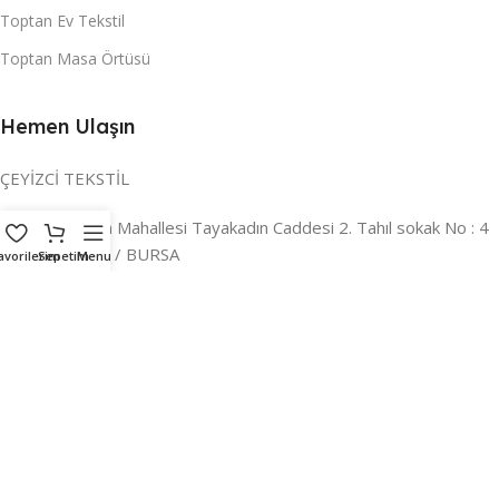
Toptan Ev Tekstil
Toptan Masa Örtüsü
Hemen Ulaşın
ÇEYİZCİ TEKSTİL
Adres:
Reyhan Mahallesi Tayakadın Caddesi 2. Tahıl sokak No : 4
/ a Osmangazi / BURSA
avorilerim
Sepetim
Menu
İLETİŞİM :
0224 221 47 30
WHATSAPP :
0 850 303 8148
Mail:
info@ceyizci.com
2023 Çeyizci. Her Hakkı Saklıdır.