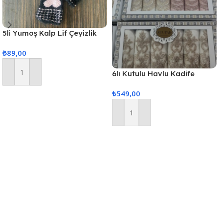
5li Yumoş Kalp Lif Çeyizlik
Kalp Lif Siyah Pudra Kalp
₺
89,00
6lı Kutulu Havlu Kadife
Sepete Ekle
(Karısık Renk Gönderilir)
₺
549,00
Sepete Ekle