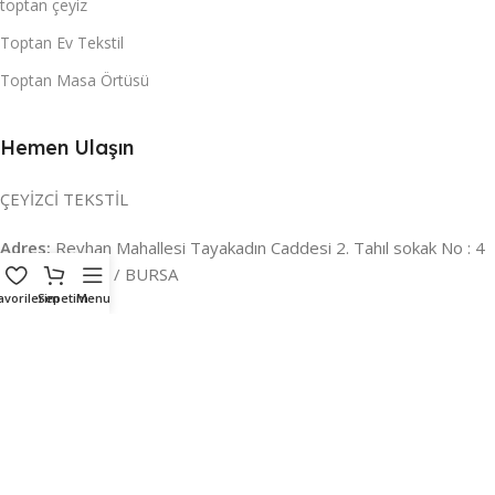
toptan çeyiz
Toptan Ev Tekstil
Toptan Masa Örtüsü
Hemen Ulaşın
ÇEYİZCİ TEKSTİL
Adres:
Reyhan Mahallesi Tayakadın Caddesi 2. Tahıl sokak No : 4
/ a Osmangazi / BURSA
avorilerim
Sepetim
Menu
İLETİŞİM :
0224 221 47 30
WHATSAPP :
0 850 303 8148
Mail:
info@ceyizci.com