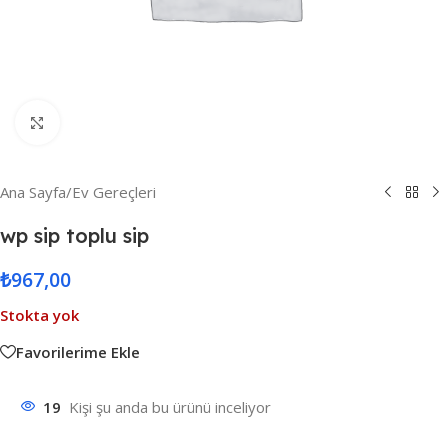
Resmi Büyüt
Ana Sayfa
/
Ev Gereçleri
wp sip toplu sip
₺
967,00
Stokta yok
Favorilerime Ekle
19
Kişi şu anda bu ürünü inceliyor