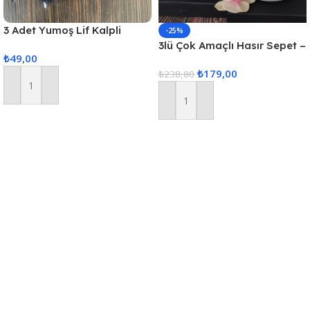
3 Adet Yumoş Lif Kalpli
-25%
Siyah
3lü Çok Amaçlı Hasır Sepet –
₺
49,00
Gri
₺
179,00
₺
238,80
Sepete Ekle
Sepete Ekle