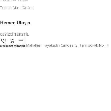
Toptan Masa Örtüsü
Hemen Ulaşın
ÇEYİZCİ TEKSTİL
Adres:
Reyhan Mahallesi Tayakadın Caddesi 2. Tahıl sokak No : 4
avorilerim
Sepetim
Menu
/ a Osmangazi / BURSA
İLETİŞİM :
0224 221 47 30
WHATSAPP :
0 850 303 8148
Mail:
info@ceyizci.com
2023 Çeyizci. Her Hakkı Saklıdır.