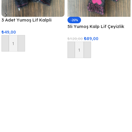
3 Adet Yumoş Lif Kalpli
-26%
Siyah
5li Yumoş Kalp Lif Çeyizlik
₺
49,00
Kalp Lif Siyah Pembe Kalp
₺
89,00
₺
120,00
Sepete Ekle
Sepete Ekle