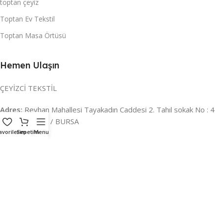
toptan çeyiz
Toptan Ev Tekstil
Toptan Masa Örtüsü
Hemen Ulaşın
ÇEYİZCİ TEKSTİL
Adres:
Reyhan Mahallesi Tayakadın Caddesi 2. Tahıl sokak No : 4
/ a Osmangazi / BURSA
avorilerim
Sepetim
Menu
İLETİŞİM :
0224 221 47 30
WHATSAPP :
0 850 303 8148
Mail:
info@ceyizci.com