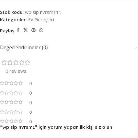
Stok kodu:
wp sip nvrsm111
Kategoriler:
Ev Gereçleri
Paylaş
Değerlendirmeler (0)
0 reviews
0
0
0
0
0
“wp sip nvrsm1” için yorum yapan ilk kişi siz olun