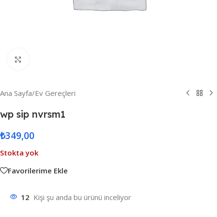
Resmi Büyüt
Ana Sayfa
/
Ev Gereçleri
wp sip nvrsm1
₺
349,00
Stokta yok
Favorilerime Ekle
12
Kişi şu anda bu ürünü inceliyor