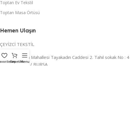
Toptan Ev Tekstil
Toptan Masa Örtüsü
Hemen Ulaşın
ÇEYİZCİ TEKSTİL
Adres:
Reyhan Mahallesi Tayakadın Caddesi 2. Tahıl sokak No : 4
avorilerim
Sepetim
Menu
/ a Osmangazi / BURSA
İLETİŞİM :
0224 221 47 30
WHATSAPP :
0 850 303 8148
Mail:
info@ceyizci.com
2023 Çeyizci. Her Hakkı Saklıdır.