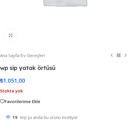
Resmi Büyüt
Ana Sayfa
/
Ev Gereçleri
wp sip yatak örtüsü
₺
1.051,00
Stokta yok
Favorilerime Ekle
19
Kişi şu anda bu ürünü inceliyor