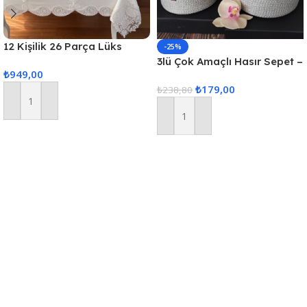
12 Kişilik 26 Parça Lüks
-25%
Gardenya Keten Kumaş
3lü Çok Amaçlı Hasır Sepet –
₺
949,00
Masa Örtüsü Seti
Gri
₺
179,00
₺
238,80
Sepete Ekle
Sepete Ekle