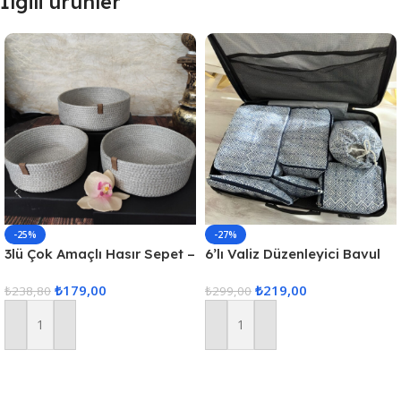
İlgili ürünler
-25%
-27%
3lü Çok Amaçlı Hasır Sepet –
6’lı Valiz Düzenleyici Bavul
Gri
Içi Organizer Set Seyahat
₺
179,00
₺
219,00
₺
238,80
Hurcu
₺
299,00
Sepete Ekle
Sepete Ekle