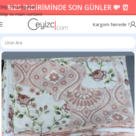
%25 İNDİRİMİNDE SON GÜNLER 💸 ⏰
Skip to navigation
Skip to main content
Kargom Nerede ?