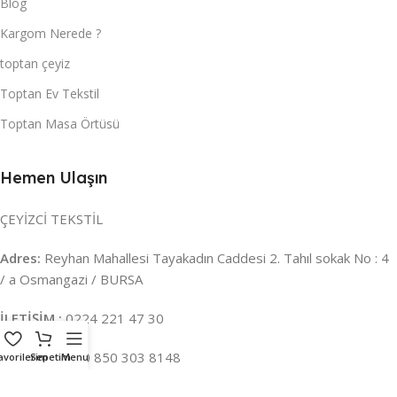
Blog
Kargom Nerede ?
toptan çeyiz
Toptan Ev Tekstil
Toptan Masa Örtüsü
Hemen Ulaşın
ÇEYİZCİ TEKSTİL
Adres:
Reyhan Mahallesi Tayakadın Caddesi 2. Tahıl sokak No : 4
/ a Osmangazi / BURSA
İLETİŞİM :
0224 221 47 30
WHATSAPP :
0 850 303 8148
avorilerim
Sepetim
Menu
Mail:
info@ceyizci.com