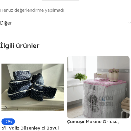
Henüz değerlendirme yapılmadı.
Diğer
İlgili ürünler
Çamaşır Makine Örtüsü,
-27%
Standart Makina Örtüsü –
6’lı Valiz Düzenleyici Bavul