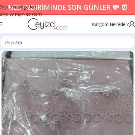
%25 İNDİRİMİNDE SON GÜNLER 💸 ⏰
Skip to navigation
Skip to main content
Kargom Nerede ?