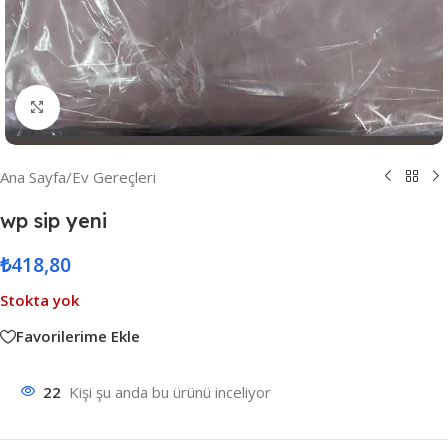
Resmi Büyüt
Ana Sayfa
/
Ev Gereçleri
wp sip yeni
₺
418,80
Stokta yok
Favorilerime Ekle
22
Kişi şu anda bu ürünü inceliyor